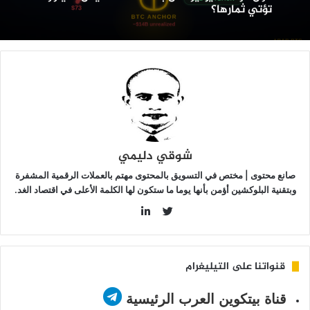
تؤتي ثمارها؟
أول
رة
نذ
ونيو:
ل
دأت
طة
مايكل
ايلور”
ؤتي
شوقي دليمي
مارها؟
صانع محتوى | مختص في التسويق بالمحتوى مهتم بالعملات الرقمية المشفرة
وبتقنية البلوكشين أؤمن بأنها يوما ما ستكون لها الكلمة الأعلى في اقتصاد الغد.
LinkedIn
Twitter
قنواتنا على التيليغرام
قناة بيتكوين العرب الرئيسية