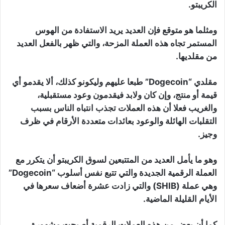
الكريبتو.
ومثلما هو متوقع فإن العديد يريد الاستفادة من الهوس
المستمر تجاه هذه العملة المزحة، والتي ظهر بالفعل العديد
من مقلديها.
مقلدي “Dogecoin” طبعا عليهم وليكونو كذلك، ألا يقدمو أي
قيمة أو منتج، وإن كان ولابد فيقدمون وعود مستقبلية،
والغريب فعلا أن هذه العملات تجذب انتباه الناس بسبب
التقلبات الهائلة والوعود بعائدات متعددة الأرقام في ظرف
وجيز.
وهو ما يأمل العديد من المتتبعين لسوق الكريبتو أن يتكرر مع
العملة الرقمية الجديدة والتي تتبع نفس أسلوب “Dogecoin”
وهي عملة (SHIB) والتي زادت عشرة أضعاف سعرها في
الأيام القليلة الماضية.
كما أن بعض من هذه العملات الرقمية أصبحت مشهورة