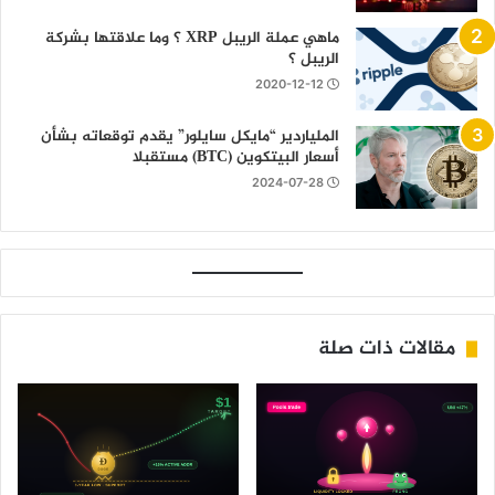
ماهي عملة الريبل XRP ؟ وما علاقتها بشركة
الريبل ؟
2020-12-12
الملياردير “مايكل سايلور” يقدم توقعاته بشأن
أسعار البيتكوين (BTC) مستقبلا
2024-07-28
مقالات ذات صلة