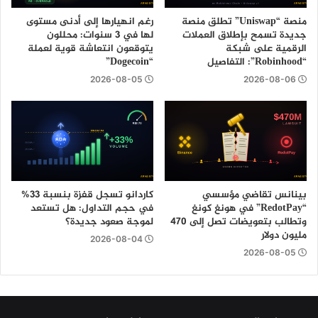
منصة “Uniswap” تطلق منصة
رغم انهيارها إلى أدنى مستوى
جديدة تسمح بإطلاق العملات
لها في 3 سنوات: محللون
الرقمية على شبكة
يتوقعون انتعاشة قوية لعملة
“Robinhood”: التفاصيل
“Dogecoin”
2026-08-05
2026-08-06
بينانس تقاضي مؤسسي
كاردانو تسجل قفزة بنسبة 33%
“RedotPay” في هونغ كونغ
في حجم التداول: هل تستعد
وتطالب بتعويضات تصل إلى 470
لموجة صعود جديدة؟
مليون دولار
2026-08-04
2026-08-05