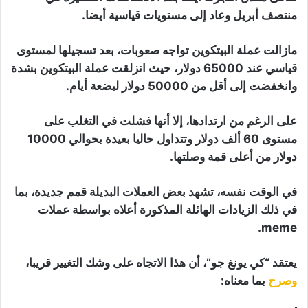
منتصف أبريل وعاد إلى مستويات قياسية أيضا.
مازالت عملة البيتكوين تواجه صعوبات، بعد تسجيلها لمستوى
قياسي عند 65000 دولار، حيث انزلقت عملة البيتكوين بشدة
وانخفضت إلى أقل من 50000 دولار لبضعة أيام.
على الرغم من ارتدادها، إلا أنها فشلت في التغلب على
مستوى 60 ألف دولار وتتداول حاليا بعيدة بحوالي 10000
دولار من أعلى قمة وصلتها.
في الوقت نفسه، تشهد بعض العملات البديلة قمم جديدة، بما
في ذلك الزيادات الهائلة المذكورة أعلاه بواسطة عملات
meme.
يعتقد “كي يونغ جو”، أن هذا الاتجاه على وشك التغيير قريبا،
وصرح
بما معناه: