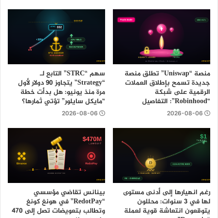
منصة “Uniswap” تطلق منصة
سهم “STRC” التابع لـ
جديدة تسمح بإطلاق العملات
“Strategy” يتجاوز 90 دولار لأول
الرقمية على شبكة
مرة منذ يونيو: هل بدأت خطة
“Robinhood”: التفاصيل
“مايكل سايلور” تؤتي ثمارها؟
2026-08-06
2026-08-06
رغم انهيارها إلى أدنى مستوى
بينانس تقاضي مؤسسي
لها في 3 سنوات: محللون
“RedotPay” في هونغ كونغ
يتوقعون انتعاشة قوية لعملة
وتطالب بتعويضات تصل إلى 470