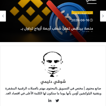
علن
طب
ربعة
أخبار العملات الرقمية
زواج
2026-06-16
داول
منصة بينانس تعلن شطب أربعة أزواج تداول بـ
ـ
USDC: التفاصيل
USDC:
لتفاصيل
شوقي دليمي
صانع محتوى | مختص في التسويق بالمحتوى مهتم بالعملات الرقمية المشفرة
وبتقنية البلوكشين أؤمن بأنها يوما ما ستكون لها الكلمة الأعلى في اقتصاد الغد.
LinkedIn
Twitter