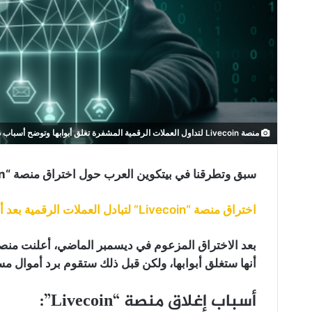
منصة Livecoin لتداول العملات الرقمية المشفرة تغلق أبوابها وتوضح أسباب ذلك
سبق وتطرقنا في بيتكوين العرب حول اختراق منصة “Livecoin” لتداول العملات الرقمية المشفرة:
اختراق منصة “Livecoin” لتبادل العملات الرقمية بعد أن فقدت السيطرة على خوادمها
بعد الاختراق المزعوم في ديسمبر الماضي، أعلنت منصة
أنها ستغلق أبوابها، ولكن قبل ذلك ستقوم برد أموال مس
أسباب إغلاق منصة “Livecoin”: