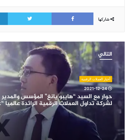
itter
Facebook
شاركها
حوار
مع
التالي
السيد
“هايبو
يانغ”
المؤسس
أخبار العملات الرقمية
والمدير
2021-12-24
التنفيذي
حوار مع السيد “هايبو يانغ” المؤسس والمدير 
لشركة
لشركة تداول العملات الرقمية الرائدة عالميا “CoinEx”
تداول
العملات
الرقمية
الرائدة
عالميا
“CoinEx”