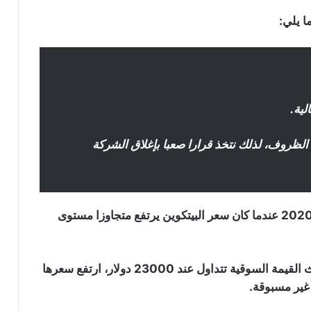
لية.
الظروف، لذلك نتخذ قرارا صعبا بإغلاق الشركة
وقع الهجوم على منصة “Livecoin” في نهاية ديسمبر 2020 عندما كان سعر البيتكوين يرتفع متجاوزا مستوى
في 23 ديسمبر، عندما كانت أكبر عملة مشفرة من حيث القيمة السوقية تتداول عند 23000 دولار، ارتفع سعرها