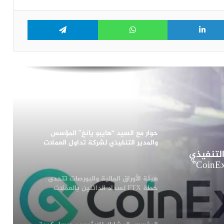
كبيرة من الايثيريوم إلى منصة التداول
Telegram
WhatsApp
LinkedIn
Tw
مؤسس منصة التداول “كوين بيس”: عملة
البيتكوين هي بمثابة رحلة إلى الأصول
الآمنة في غضون 5-10 سنوات من الأن
منصة تداول العملات الرقمية “كوين بيس”
تواجه مشاكل فنية في بعض عمليات
التداول
حوار مع السيد “هايبو يانغ” المؤسس
والمدير التنفيذي لشركة تداول العملات
الرقمية الرائدة عالميا “CoinEx”
التنفيذي
هيئة الأوراق المالية والبورصات تتحدى
خطة FTX لسداد الدائنين بالعملات
الرقمية