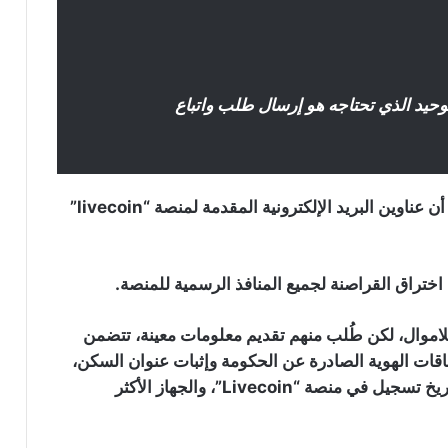
وحيد الذي تحتاجه هو إرسال طلب واتباع
التحذيرات جاءت بعد أن اشتكى بعض المستخدمين من أن عناوين البريد الإلكترونية المقدمة لمنصة “livecoin”
اختراق القراصنة لجميع المنافذ الرسمية للمنصة.
للاموال، لكن طُلب منهم تقديم معلومات معينة، تتضمن
هيئة الأوراق المالية والبورصات تتحدى
قات الهوية الصادرة عن الحكومة وإثبات عنوان السكن،
خطة FTX لسداد الدائنين بالعملات
الرقمية
وصورة شخصية مع بطاقة الهوية وورقة مكتوب عليها تاريخ تسجيل في منصة “Livecoin”، والجهاز الأكثر
المؤسس المشارك للايثيريوم يرسل كمية