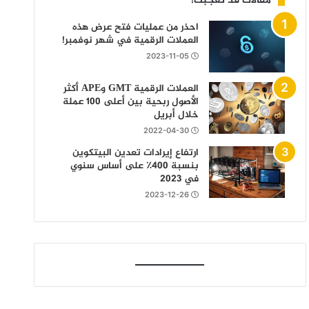
مقالات قد تعجبك!
احذر من عمليات فتح عرض هذه
العملات الرقمية في شهر نوفمبر!
2023-11-05
العملات الرقمية GMT وAPE أكثر
الأصول ربحية بين أعلى 100 عملة
خلال أبريل
2022-04-30
ارتفاع إيرادات تعدين البيتكوين
بنسبة 400٪ على أساس سنوي
في 2023
2023-12-26