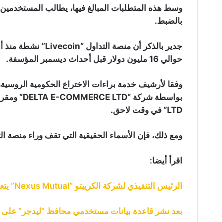
وسط هذه المتطلبات المبالغ فيها، يطالب المستخدم
بالضبط.
حوالي 16 مليون دولار قبل أحداث ديسمبر المؤسفة.
LTD” في وقت لاحق.
ومع ذلك، فإن الأسماء الحقيقية التي تقف وراء منصة التداول “Livecoin” ت
اقرأ أيضا:
الرئيس التنفيذي لشركة الكريبتو “Nexus Mutual” يتعرض لقرصنة وسرقة ما قيمته 8 مليون دولار
بعد نشر قاعدة بيانات مستخدمي محافظ “ليدجر” على ا