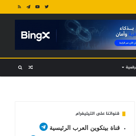
رقمية
مقال
بحث
عشوائي
عن
قنواتنا على التيليغرام
قناة بيتكوين العرب الرئيسية