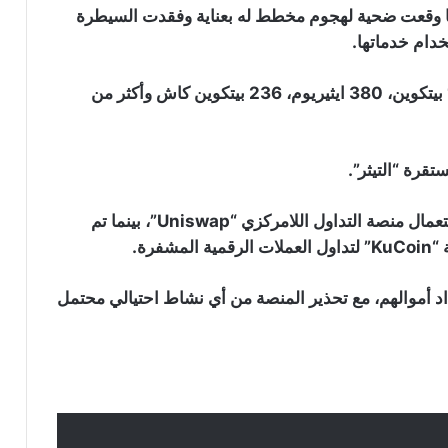
ديسمبر قالت منصة التداول “Livecoin” إنها وقعت ضحية لهجوم مخطط له بعناية وفقدت السيطرة
دام خدماتها.
فإن القراصنة سرقوا 106 بيتكوين، 380 ايثيريوم، 236 بيتكوين كاش وأكثر من
تقرة “التيثر”.
تم تحويل الأموال المرتبطة بـ الايثيريوم إلى “DAI” بإستعمال منصة التداول اللامركزي “Uniswap”، بينما تم
رة.
رس للمطالبة باسترداد أموالهم، مع تحذير المنصة من أي نشاط احتيالي محتمل