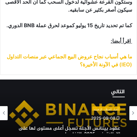
وستكون القرعة عشوائية لدخول السحب كما أن الحد الأقصى
سيكون أصغر بكثير عن سابقيه.
كما تم تحديد تاريخ 15 يوليو كموعد لحرق عملة BNB الدوري.
اقرأ أيضا:
ما هي أسباب نجاح عروض البيع الجماعي عبر منصات التداول
(IEO) في الآونة الأخيرة؟
قود
ينانس
التالي
لآجلة
سجل
على
أخبار العملات الرقمية
ستوى
2025-09-08
ها
عقود بينانس الآجلة تسجل أعلى مستوى لها على
لى
الإطلاق في 2025: التفاصيل
لإطلاق