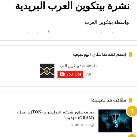
إنضم لقناتنا على اليوتيوب
مقالات قد تعجبك!
تعرف على شبكة التيليجرام (TON) و عملة
(GRAM) الرقمية
2019-10-15