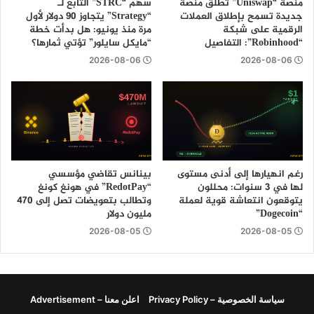
منصة “Uniswap” تطلق منصة
سهم “STRC” التابع لـ
جديدة تسمح بإطلاق العملات
“Strategy” يتجاوز 90 دولار لأول
الرقمية على شبكة
مرة منذ يونيو: هل بدأت خطة
“Robinhood”: التفاصيل
“مايكل سايلور” تؤتي ثمارها؟
2026-08-06
2026-08-06
رغم انهيارها إلى أدنى مستوى
بينانس تقاضي مؤسسي
لها في 3 سنوات: محللون
“RedotPay” في هونغ كونغ
يتوقعون انتعاشة قوية لعملة
وتطالب بتعويضات تصل إلى 470
“Dogecoin”
مليون دولار
2026-08-05
2026-08-05
سياسة الخصوصية – Privacy Policy
اعلن معنا – Advertisement