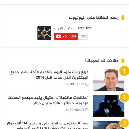
إنضم لقناتنا على اليوتيوب
مقالات قد تعجبك!
كريغ رايت ملزم اليوم بتقديم لائحة تضم جميع
البيتكوين الذي عدنه قبل 2014
2019-06-18
“مكالمات هاتفية”.. احتيال يكبد مجتمع العملات
الرقمية خسائر ب100 مليون دولار
2020-03-03
سعر البيتكوين يحافظ على مستوى 114 ألف دولار
بعد صدور بيانات مؤشر CPI لشهر أغسطس