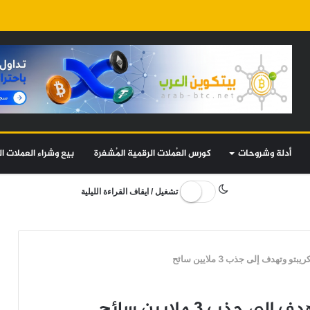
أدلة وشروحات
كورس العُملات الرقمية المُشفرة
بيع وشراء العملات ال
تشغيل / ايقاف القراءة الليلية
و وتهدف إلى جذب 3 ملايين سائح
جذب 3 ملايين سائح