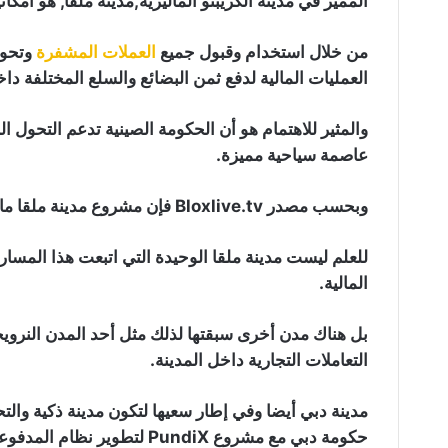
المميز في مدينة الكريبتو الماليزية,مدينة ملقا, هو امك
من خلال استخدام وقبول جميع
العملات المشفرة
العمليات المالية لدفع ثمن البضائع والسلع المختلفة داخ
والمثير للاهتمام هو أن الحكومة الصينية تدعم التحول 
عاصمة سياحية مميزة.
وبحسب مصدر Bloxlive.tv فإن مشروع مدينة ملقا مازال في خطواته التطويرية الأولى.
للعلم ليست مدينة ملقا الوحيدة التي اتبعت هذا المسا
المالية.
التعاملات التجارية داخل المدينة.
مدينة دبي أيضا وفي إطار سعيها لتكون مدينة ذكية والت
حكومة دبي مع مشروع PundiX لتطوير نظام المدفوعات داخل المدينة.