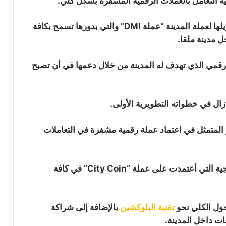
انية التعامل بالعملات الرقمية المشفرة بشكل كلي.
وتحويلها لعملة المدينة “عملة DMI” والتي بدورها تسمح بكافة
ل مدينة ملقا.
الرقمي الذي تهدف له المدينة من خلال دعمها في أن تصبح
رغم انهيارها إلى أدنى مستوى لها في 3
سنوات: محللون يتوقعون انتعاشة قوية
لعملة “Dogecoin”
بينانس تقاضي مؤسسي “RedotPay” في
هونغ كونغ وتطالب بتعويضات تصل إلى
ر المتمثل في اعتماد عملة رقمية مشفرة في التعاملات
470 مليون دولار
بنك “BNY” يحضر لإضافة خدمة تحصيص
بل هناك مدن أخرى سبقتها لذلك مثل أحد المدن النرويجية التي أعتمدت على عملة “City Coin” في كافة
العملات الرقمية “Staking” عبر شراكة مع
شركة Galaxy
حول الكلي نحو
تقنية البلوكشين
بالإضافة إلى شراكة
ثلاث مؤشرات تحذر من تراجع جديد
للبيتكوين: هل يقترب اختبار مستوى 60