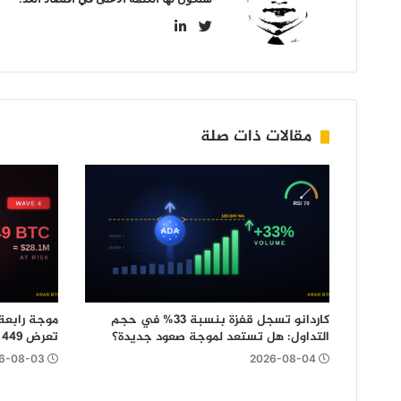
LinkedIn
Twitter
مقالات ذات صلة
كاردانو تسجل قفزة بنسبة 33% في حجم
التداول: هل تستعد لموجة صعود جديدة؟
تعرض 449 بيتكوين للخطر
6-08-03
2026-08-04