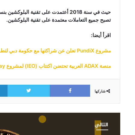
تصبح جميع التعاملات معتمدة على تقنية البلوكشين.
اقرأ أيضا:
مشروع PundiX تعلن عن شراكتها مع حكومة دبي لتطوير نظام المدفوعات الرقمية
منصة ADAX العربية تحتضن اكتتاب (IEO) لمشروع MenaPay
itter
Facebook
شاركها
ثلاث
منصة
مؤشرات
“Uniswap”
التالي
تحذر
تطلق
من
خدمة