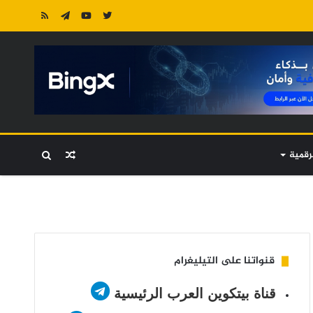
رقمية
مقال
بحث
عشوائي
عن
قنواتنا على التيليغرام
قناة بيتكوين العرب الرئيسية