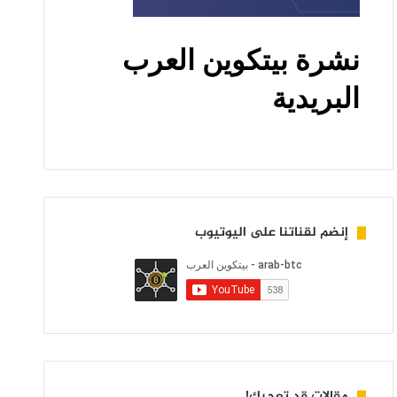
إنضم لقناتنا على اليوتيوب
مقالات قد تعجبك!