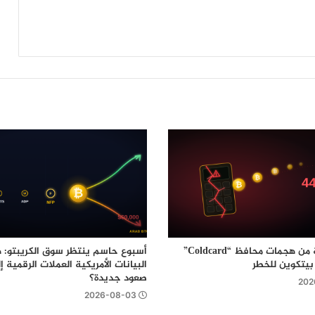
ألف دولار؟
منصة “Uniswap” تطلق خدمة Earn لتمكين
المستخدمين من تحقيق عوائد على
أصولهم الرقمية
موجة رابعة من هجمات محافظ “Coldcard”
أسبوع حاسم ينتظر سوق الكريبتو: 
البيانات الأمريكية العملات الرقمية 
صعود جديدة؟
202
2026-08-03