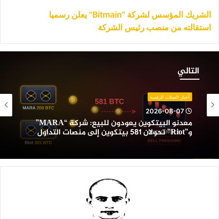
الشريك المؤسس لشركة “Bitmain” يعلن رسميا
استقالته من منصب رئيس الشركة
عدنو
لبيتكوين
التالي
عودون
لبيع:
ركة
أخبار العملات الرقمية
“MARA”
2026-08-07
و”Riot”
معدنو البيتكوين يعودون للبيع: شركة “MARA”
حولان
و”Riot” تحولان 581 بيتكوين إلى منصات التداول
58
يتكوين
لى
نصات
لتداول