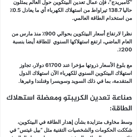
“كامبريدج”، فإن عمال تعدين البيتكوين حول العالم يمثلون
حاليا 138.7 تيراواط من استهلاك الكهرباء أي ما يعادل 0.5٪
من استخدام الطاقة العالمي.
نظرا لارتفاع أسعار البيتكوين بحوالي 900٪ منذ مارس من
العام الماضي، ارتفع استهلاكها السنوي للطاقة أيضا بنسبة
200٪.
مع بلوغ الأسعار ذروتها مؤخرا عند 61700 دولار، تجاوز
استهلاك البيتكوين السنوي للكهرباء الآن استهلاك الدول
المتقدمة، بما في ذلك السويد وسويسرا وفنلندا وغيرها.
صناعة تعدين الكريبتو ومعضلة استهلاك
الطاقة:
وسط مخاوف متزايدة بشأن إهدار الطاقة في البيتكوين،
شككت الحكومات والشخصيات التقنية مثل “بيل غيتس” في