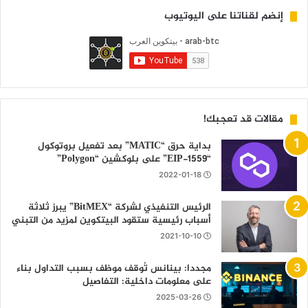
إنضم لقناتنا على اليوتيوب
مقالات قد تعجبك!
بداية حرق “MATIC” بعد تفعيل بروتوكول
“EIP-1559” على بلوكشين “Polygon”
2022-01-18
الرئيس التنفيذي لشركة “BitMEX” يبرز ثلاثة
أسباب رئيسية ستقود البيتكوين لمزيد من التبني
2021-10-10
مجددا: بينانس تُوقف موظف بسبب التداول بناء
على معلومات داخلية: التفاصيل
2025-03-26