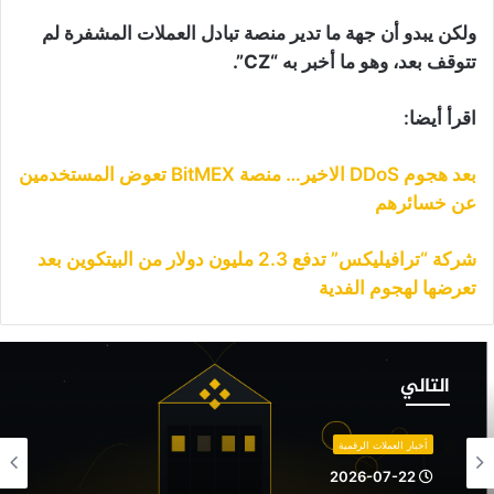
ولكن يبدو أن جهة ما تدير منصة تبادل العملات المشفرة لم
تتوقف بعد، وهو ما أخبر به “CZ”.
اقرأ أيضا:
بعد هجوم DDoS الاخير… منصة BitMEX تعوض المستخدمين
عن خسائرهم
شركة “ترافيليكس” تدفع 2.3 مليون دولار من البيتكوين بعد
تعرضها لهجوم الفدية
ربع
علانات
التالي
همة
ن
ينانس
أخبار العملات الرقمية
خص
2026-07-22
ملة