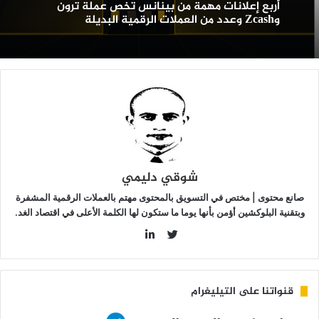
أربع إعلانات مهمة من بينانس تخص عملة ترون
رون
وZcash وعدد من العملات الرقمية البديلة
وZcash
عدد
ن
لعملات
لرقمية
لبديلة
شوقي دليمي
صانع محتوى | مختص في التسويق بالمحتوى مهتم بالعملات الرقمية المشفرة
وبتقنية البلوكشين أؤمن بأنها يوما ما ستكون لها الكلمة الأعلى في اقتصاد الغد.
LinkedIn
Twitter
قنواتنا على التيليغرام