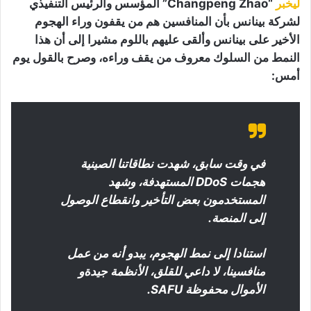
ليخبر
“Changpeng Zhao” المؤسس والرئيس التنفيذي
لشركة بينانس بأن المنافسين هم من يقفون وراء الهجوم
الأخير على بينانس وألقى عليهم باللوم مشيرا إلى أن هذا
النمط من السلوك معروف من يقف وراءه، وصرح بالقول يوم
أمس:
في وقت سابق، شهدت نطاقاتنا الصينية
هجمات DDoS المستهدفة، وشهد
المستخدمون بعض التأخير وانقطاع الوصول
إلى المنصة.
استنادا إلى نمط الهجوم، يبدو أنه من عمل
منافسينا، لا داعي للقلق، الأنظمة جيدةو
الأموال محفوظة SAFU.