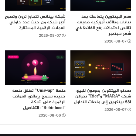
سعر البيتكوين يتماسك بعد
شبكة بينانس تتجاوز ترون وتصبح
بيانات وظائف أمريكية ضعيفة
أكبر شبكة من حيث عدد حاملي
تقلص احتمالات رفع الفائدة في
العملات الرقمية المستقرة
شهر سبتمبر
2026-08-07
2026-08-07
معدنو البيتكوين يعودون للبيع:
منصة “Uniswap” تطلق منصة
شركة “MARA” و”Riot” تحولان
جديدة تسمح بإطلاق العملات
581 بيتكوين إلى منصات التداول
الرقمية على شبكة
“Robinhood”: التفاصيل
2026-08-07
2026-08-06