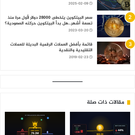
2025-02-09
سعر البيتكوين يتخطى 28000 دولار لأول مرة منذ
تسعة أشهر…هل بدأ البيتكوين حركته الصعودية؟
2023-03-20
قائمة بأفضل العملات الرقمية البديلة للعملات
التقليدية والنقدية
2019-02-23
مقالات ذات صلة