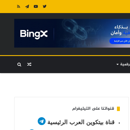
رقمية
مقال
بحث
عشوائي
عن
قنواتنا على التيليغرام
قناة بيتكوين العرب الرئيسية