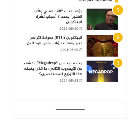
مقالات قد تعجبك!
مؤلف كتاب “الأب الغني والأب
الفقير” يحدد 7 أسباب لشراء
البيتكوين
2022-09-20
البيتكوين (BTC) معرضة لتراجع
كبير وفقا لتنبؤات بعض المحللين
2021-06-19
منصة بينانس “Megadrop” تكشف
عن الايردروب الثاني: ما الذي يخبئه
هذا التوزيع للمستخدمين؟
2024-05-23