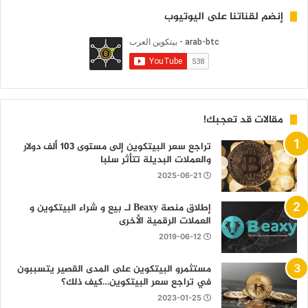
إنضم لقناتنا على اليوتيوب
مقالات قد تعجبك!
تراجع سعر البيتكوين إلى مستوى 103 ألف دولار
والعملات البديلة تتأثر سلبا
2025-06-21
إطلاق منصة Beaxy لـ بيع و شراء البيتكوين و
العملات الرقمية الأخرى
2019-06-12
مستثمرو البيتكوين على المدى القصير يتسببون
في تراجع سعر البيتكوين…كيف ذلك؟
2023-01-25