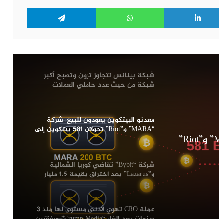
مع شركة “Crypto.com”
Telegram
WhatsApp
LinkedIn
Tw
سعر البيتكوين يتماسك بعد بيانات وظائف
أمريكية ضعيفة تقلص احتمالات رفع
الفائدة في شهر سبتمبر
شبكة بينانس تتجاوز ترون وتصبح أكبر
شبكة من حيث عدد حاملي العملات
الرقمية المستقرة
معدنو البيتكوين يعودون للبيع: شركة
“MARA” و”Riot” تحولان 581 بيتكوين إلى
معدنو البيتكوين يعودون للبيع: شركة “MARA” و”Riot”
منصات التداول
شركة “Bybit” تقاضي كوريا الشمالية
و”Lazarus” بعد اختراق بقيمة 1.5 مليار
دولار
عملة CRO تهوي لأدنى مستوى لها منذ 3
سنوات بعد إلغاء “Trump Media” صفقتين