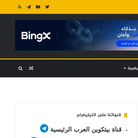
رقمية
مقال
بحث
عشوائي
عن
قنواتنا على التيليغرام
قناة بيتكوين العرب الرئيسية