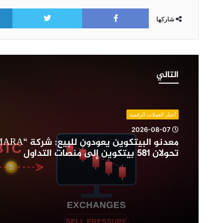
itter
Facebook
شاركها
معدنو
البيتكوين
التالي
يعودون
للبيع:
شركة
“MARA”
أخبار العملات الرقمية
و”Riot”
2026-08-07
تحولان
581
تحولان 581 بيتكوين إلى منصات التداول
بيتكوين
إلى
منصات
التداول