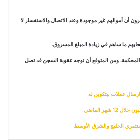
مع شركة “Crypto.com”
سعر البيتكوين يتماسك بعد بيانات وظائف
 أن أموالهم غير موجودة وعند الاتصال والاستفسار لا
أمريكية ضعيفة تقلص احتمالات رفع
الفائدة في شهر سبتمبر
ابهم ما ساهم في زيادة المبلغ المسروق.
شبكة بينانس تتجاوز ترون وتصبح أكبر
شبكة من حيث عدد حاملي العملات
الرقمية المستقرة
م المحكمة، ومن المتوقع أن توجه عقوبة السجن قد تصل
معدنو البيتكوين يعودون للبيع: شركة
“MARA” و”Riot” تحولان 581 بيتكوين إلى
منصات التداول
ارسال عملات بيتكوين له
شركة “Bybit” تقاضي كوريا الشمالية
و”Lazarus” بعد اختراق بقيمة 1.5 مليار
دولار
تثمري الخليج والشرق الأوسط
عملة CRO تهوي لأدنى مستوى لها منذ 3
سنوات بعد إلغاء “Trump Media” صفقتين