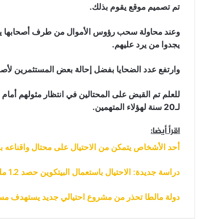
تم تصميم موقع يقوم بذلك.
وعند محاولة سحب رؤوس الأموال من طرف أصحابها يرون
يجدوا من يرد عليهم.
وارتفع عدد الضحايا بفضل إحالة بعض المستثمرين لأصح
للعلم تم القبض على المحتالين في انتظار مثولهم أما
لـ20 سنة لهؤلاء المتهمين.
اقرأ أيضا:
أحد الأشخاص يتمكن من الاحتيال على محتال واقناعه ب
دراسة جديدة: الاحتيال باستعمال البيتكوين حصد 1.2 مليون خلال 12 شهر الماضي
دولة مالطا تحذر من مشروع احتيالي جديد يستهدف مس