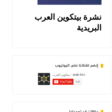
إنضم لقناتنا على اليوتيوب
مقالات قد تعجبك!