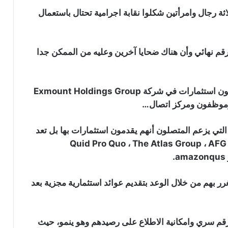
ة رجال وامرأتين شكلوا نقابة اجرامية تحتال باستعمال
 2.7 مليون دولار ليس رقم نهائي وأن هناك ضحايا آخرين وعليه من الممكن جدا
تفاصيل عملية الاحتيال تعود لزعم المحتالين بأنهم يقدمون استثمارات في شركة Exmount Holdings Group
 وموظفون ومركز اتصال…
Exmount Holdings Gro الوحيدة التي يزعم المتصلون أنهم يقدمون استثمارات بها بل تعد
Quid Pro Quo ، The Atlas Group ، AFG Associates Pty ،
شركة “Bybit” تقاضي كوريا الشمالية
و”Lazarus” بعد اختراق بقيمة 1.5 مليار
دولار
رر بهم من خلال الوعد بتقديم عوائد استثمارية مجزية بعد
عملة CRO تهوي لأدنى مستوى لها منذ 3
سنوات بعد إلغاء “Trump Media” صفقتين
قم سري وامكانية الاطلاع على رصيدهم وهو ينمو، حيث