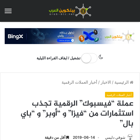
الق
تشغيل / ايقاف القراءة الليلية
الرئيسية
/
الاخبار
/
أخبار العملات الرقمية
أخبار العملات الرقمية
عملة “فيسبوك” الرقمية تجذب
استثمارات من “فيزا” و “أوبر” و “باي
بال”
شوقي دليمي
2019-06-14
أقل من دقيقة