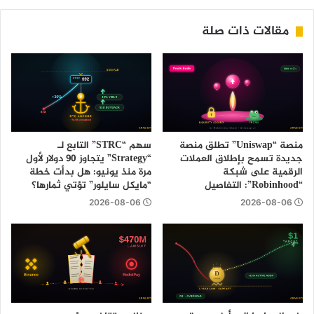
مقالات ذات صلة
منصة “Uniswap” تطلق منصة
سهم “STRC” التابع لـ
جديدة تسمح بإطلاق العملات
“Strategy” يتجاوز 90 دولار لأول
الرقمية على شبكة
مرة منذ يونيو: هل بدأت خطة
“Robinhood”: التفاصيل
“مايكل سايلور” تؤتي ثمارها؟
2026-08-06
2026-08-06