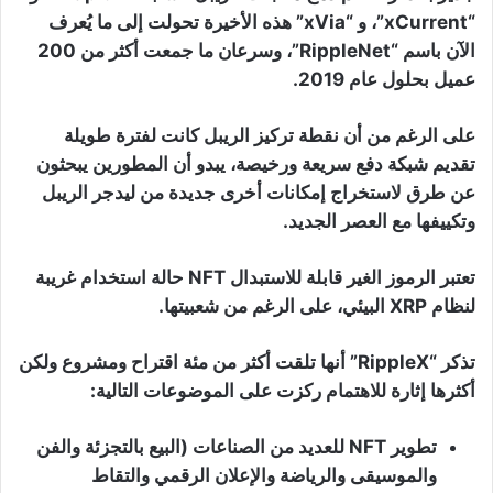
“xCurrent”، و “xVia” هذه الأخيرة تحولت إلى ما يُعرف
الآن باسم “RippleNet”، وسرعان ما جمعت أكثر من 200
عميل بحلول عام 2019.
على الرغم من أن نقطة تركيز الريبل كانت لفترة طويلة
تقديم شبكة دفع سريعة ورخيصة، يبدو أن المطورين يبحثون
عن طرق لاستخراج إمكانات أخرى جديدة من ليدجر الريبل
وتكييفها مع العصر الجديد.
تعتبر الرموز الغير قابلة للاستبدال NFT حالة استخدام غريبة
لنظام XRP البيئي، على الرغم من شعبيتها.
تذكر “RippleX” أنها تلقت أكثر من مئة اقتراح ومشروع ولكن
أكثرها إثارة للاهتمام ركزت على الموضوعات التالية:
تطوير NFT للعديد من الصناعات (البيع بالتجزئة والفن
والموسيقى والرياضة والإعلان الرقمي والتقاط