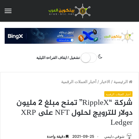
الق
تشغيل / ايقاف القراءة الليلية
الرئيسية
/
الاخبار
/
أخبار العملات الرقمية
أخبار العملات الرقمية
شركة “RippleX” تمنح مبلغ 2 مليون
دولار للترويج لحلول NFT على XRP
Ledger
شوقي دليمي
2021-09-25
دقيقة واحدة