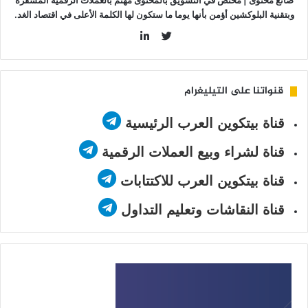
صانع محتوى | مختص في التسويق بالمحتوى مهتم بالعملات الرقمية المشفرة
وبتقنية البلوكشين أؤمن بأنها يوما ما ستكون لها الكلمة الأعلى في اقتصاد الغد.
LinkedIn
Twitter
قنواتنا على التيليغرام
قناة بيتكوين العرب الرئيسية
قناة لشراء وبيع العملات الرقمية
قناة بيتكوين العرب للاكتتابات
قناة النقاشات وتعليم التداول