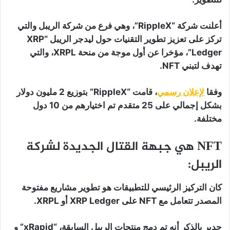
أعلنت شركة “RippleX”، وهي فرع من شركة الريبل والتي
تركز على تعزيز تطوير التقنيات حول ليدجر الريبل “XRP
Ledger”، مؤخرا عن أول موجة من منحة XRPL، والتي
تهدف لتبني NFT.
وفقا
لإعلان رسمي
، قامت “RippleX” بتوزيع 2 مليون دولار
بشكل إجمالي على 25 متقدم تم اختيارهم من 10 دول
مختلفة.
NFT هي جبهة القتال الجديدة لشركة
الريبل:
كان التركيز الرئيسي للتطبيقات هو تطوير مشاريع مفتوحة
المصدر تتعامل مع NFT على XRP Ledger أو XRPL.
جدير بالذكر أنه تم دمج منتجات الريبل السابقة، “xRapid” و