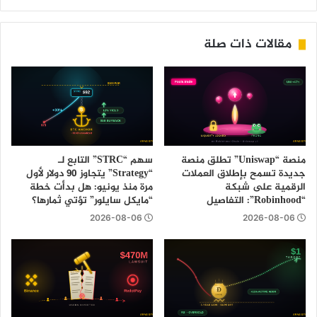
مقالات ذات صلة
منصة “Uniswap” تطلق منصة
سهم “STRC” التابع لـ
جديدة تسمح بإطلاق العملات
“Strategy” يتجاوز 90 دولار لأول
الرقمية على شبكة
مرة منذ يونيو: هل بدأت خطة
“Robinhood”: التفاصيل
“مايكل سايلور” تؤتي ثمارها؟
2026-08-06
2026-08-06