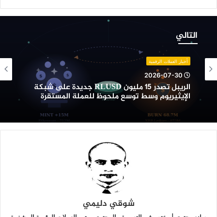
لريبل
صدر
التالي
1
ليون
RLUS
أخبار العملات الرقمية
ديدة
2026-07-30
لى
الريبل تصدر 15 مليون RLUSD جديدة على شبكة
بكة
الإيثيريوم وسط توسع ملحوظ للعملة المستقرة
لإيثيريوم
سط
وسع
لحوظ
لعملة
لمستقرة
شوقي دليمي