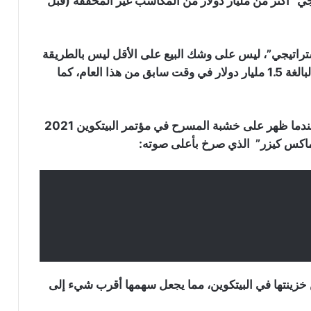
جي” أكثر من مليار دولار من المكاسب غير المحققة (قبل
تراتيجي”، ليس على وشك البيع على الأقل ليس بالطريقة
التي باعت بها تسلا بعضا من استثماراتها في البيتكوين البالغة 1.5 مليار دولار في وقت سابق من هذا العام، كما
موجة رابعة من هجمات محافظ “Coldcard”
أوضح “سايلور” ذلك مرارا وتكرارا، وأوضح مرة أخرى عندما ظهر على خشبة المسرح في مؤتمر البيتكوين 2021
تعرض 449 بيتكوين للخطر
“ماكس كيزر” الذي صرخ بأعلى صوته:
أربع عوامل قد تدفع سعر البيتكوين
لمواصلة الهبوط الأسبوع المقبل: التفاصيل
سعر البيتكوين يتماسك عند 63 ألف دولار
وعملتان بديلتان تخطفان الأضواء
كة المتداولة علنا بالفعل ما يقدر بـ 72 ٪ من خزينتها في البيتكوين، مما يجعل سهمها أقرب شيء إلى
التاريخ لا يصب في صالح البيتكوين هل