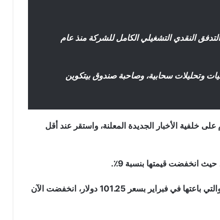
 23 مليون دولار عن التدفق النقدي التشغيلي الكامل للشركة منذ عام
ات وتحليلات سحابية، وصاحبة صندوق بيتكوين
كة “ميكرو ستراتيجي” بنسبة 3 ٪ اليوم على خلفية الأخبار الجديدة المعلنة، واستقر عند أقل
يث انخفضت قيمتها بنسبة 9٪.
السندات القابلة للتحويل التي بلغت 900 مليون دولار والتي باعتها في فبراير بسعر 101.25 دولار، انخفضت الآن