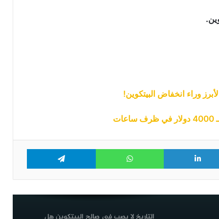
سيبدأ أسوأ أشهره مع دخول أغسطس؟
ين.
البيتكوين عند مفترق طرق: هل يصمد
مستوى 60 ألف دولار أم يبدأ هبوط جديد؟
موجة رابعة من هجمات محافظ “Coldcard”
تعرض 449 بيتكوين للخطر
برز وراء انخفاض البيتكوين!
أربع عوامل قد تدفع سعر البيتكوين
لمواصلة الهبوط الأسبوع المقبل: التفاصيل
Telegram
WhatsApp
LinkedIn
Tw
سعر البيتكوين يتماسك عند 63 ألف دولار
وعملتان بديلتان تخطفان الأضواء
التاريخ لا يصب في صالح البيتكوين هل