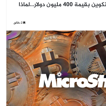
شركة “ميكرو ستراتيجي” تشتري بيتكوين بقيمة 400 مليون دولار…لماذا
2 دقائق