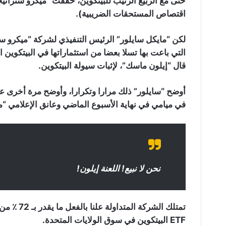
حتى مع الربيع الرتيب للبيتكوين، حققت “ميكرو ستراتي
اقتصاص المستحقات الضريبية).
لكن “مايكل سايلور” الرئيس التنفيذي لشركة “ميكرو س
قال “إيلون ماسك”، لإثبات سيولة البيتكوين.
في ميامي في نهاية الأسبوع الماضي وعانق الإعلامي 
نحن لا نبيع! اللعنة إيلون!
تمتلك الشر
ETF البيتكوين في سوق الولايات المتحدة.