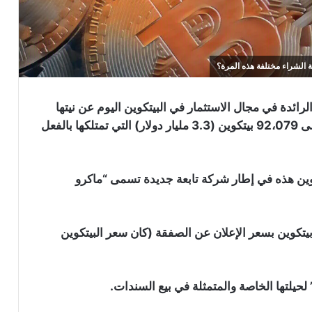
ائدة في مجال الاستثمار في البيتكوين اليوم عن نيتها
شراء 400 مليون دولار إضافية من البيتكوين لتضيفها إلى 92،079 بيتكوين (3.3 مليار دولار) التي تمتلكها بالفعل
وين هذه في إطار شركة تابعة جديدة تسمى “ماكرو
سمح مبلغ 400 مليون دولار للشركة بشراء 11215 بيتكوين بسعر الإعلان عن الصفقة (كان سعر البيتكوين
لحيلتها الخاصة والمتمثلة في بيع السندات.