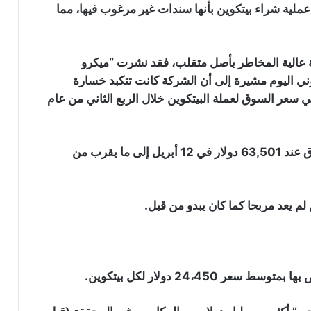
ملية شراء بيتكوين بأنها سندات غير مرغوب فيها، مما
عبة عالية المخاطر بأصل متقلب، فقد نشرت “ميكرو
S على موقعها الإلكتروني اليوم مشيرة إلى أن الشركة كانت تتكبد خسارة
ى التقلبات في سعر السوق لعملة البيتكوين خلال الربع الثاني من عام
انخفض سعر البيتكوين من أعلى مستوى له على الإطلاق عند 63,501 دولار في 12 أبريل إلى ما يقرب من
لم يعد مربحا كما كان يبدو من قبل.
24،450 دولار لكل بيتكوين.