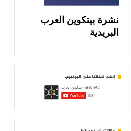
إنضم لقناتنا على اليوتيوب
مقالات قد تعجبك!