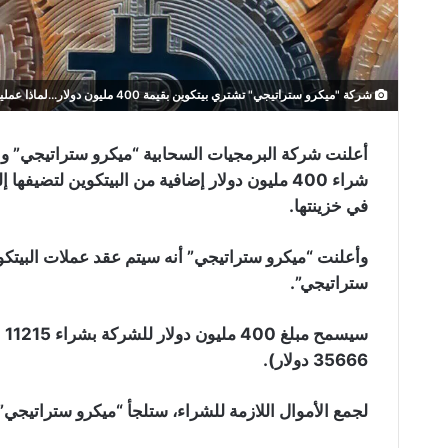
شركة "ميكرو ستراتيجي" تشتري بيتكوين بقيمة 400 مليون دولار...لماذا عملية الشراء مختلفة هذه المرة؟
أعلنت شركة البرمجيات السحابية “ميكرو ستراتيجي” والر
في خزينتها.
وأعلنت “ميكرو ستراتيجي” أنه سيتم عقد عملات البيتك
ستراتيجي”.
سي
35666 دولار).
لجمع الأموال اللازمة للشراء، ستلجأ “ميكرو ستراتيجي” 