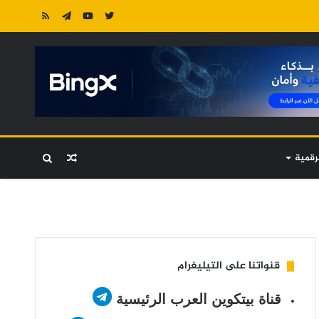
رقمية
مقال
بحث
عشوائي
عن
قنواتنا على التيليغرام
قناة بيتكوين العرب الرئيسية