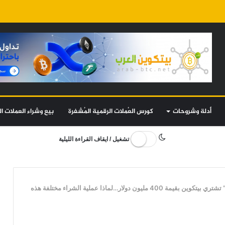
أدلة وشروحات
كورس العُملات الرقمية المُشفرة
بيع وشراء العملات ال
تشغيل / ايقاف القراءة الليلية
شركة “ميكرو ستراتيجي” تشتري بيتكوين بقيمة 400 مليون دولار…لماذا عملية الشراء مختلفة هذه