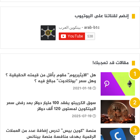
إنضم لقناتنا على اليوتيوب
مقالات قد تعجبك!
هل “الايثيريوم” مقوم بأقل من قيمته الحقيقية ؟
وهل سعر “بولكادوت” مبالغ فيه ؟
2021-01-18
سوق الكريبتو يفقد 100 مليار دولار بعد رفض سعر
البيتكوين لمستوى 120 ألف دولار
2025-07-19
منصة “كوين بيس” تدرس إضافة عدد من العملات
الرقمية بهدف منافسة منصة بينانس