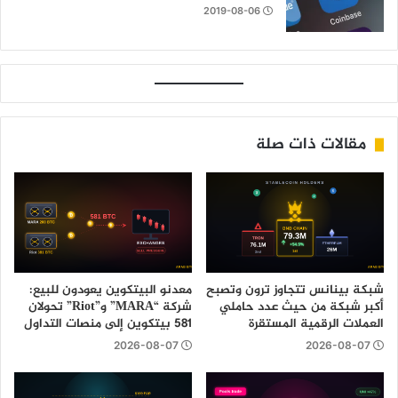
2019-08-06
مقالات ذات صلة
شبكة بينانس تتجاوز ترون وتصبح
معدنو البيتكوين يعودون للبيع:
أكبر شبكة من حيث عدد حاملي
شركة “MARA” و”Riot” تحولان
العملات الرقمية المستقرة
581 بيتكوين إلى منصات التداول
2026-08-07
2026-08-07