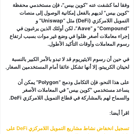
وفقا لما كشفت عنه “كوين بيس”، فإن مستخدمي محفظة
“كوين بيس” لديهم بالفعل إمكانية الوصول إلى منصات
التمويل اللامركزي (DeFi) مثل “Uniswap” و
“Compound” و “Aave”، لكن أولئك الذين يرغبون في
إجراء معاملات أصغر ظلوا في وضع غير موات بسبب ارتفاع
رسوم المعاملات وأوقات التأكيد الأطول.
في حين أن رسوم الايثيريوم قد لا تبدو بالأمر الكبير بالنسبة
لحيتان الكريبتو، إلا أنها تشكل عائقا أمام المستخدمين الصغار.
على هذا النحو، فإن التكامل ودمج “Polygon” يمكن أن
يساعد مستخدمي “كوين بيس” في المعاملات الأصغر
والسماح لهم بالمشاركة في قطاع التمويل اللامركزي DeFi.
اقرأ أيضا:
تسجيل انخفاض نشاط مشاريع التمويل اللامركزي DeFi على