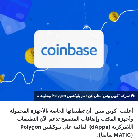
شركة "كوين بيس" تعلن عن دعم بلوكشين Polygon وتطبيقاته
أعلنت “كوين بيس” أن تطبيقاتها الخاصة بالأجهزة المحمولة
وأجهزة المكتب وإضافات المتصفح تدعم الآن التطبيقات
اللامركزية (dApps) القائمة على بلوكشين Polygon
(MATIC سابقا).