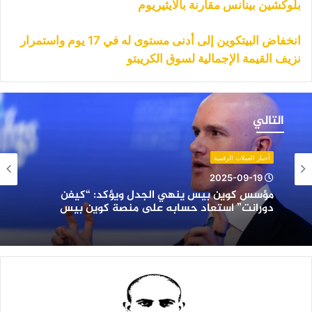
بلوكشين بينانس مقارنة بالايثيريوم
انخفاض البيتكوين ​​إلى أدنى مستوى له في 17 يوم واستمرار
نزيف القيمة الإجمالية لسوق الكريبتو
ؤسس
وين
التالي
يس
نهي
لجدل
أخبار العملات الرقمية
يؤكد:
2025-09-19
كيفن
مؤسس كوين بيس ينهي الجدل ويؤكد: “كيفن
ورانت”
دورانت” استعاد حسابه على منصة كوين بيس
ستعاد
سابه
لى
نصة
وين
يس