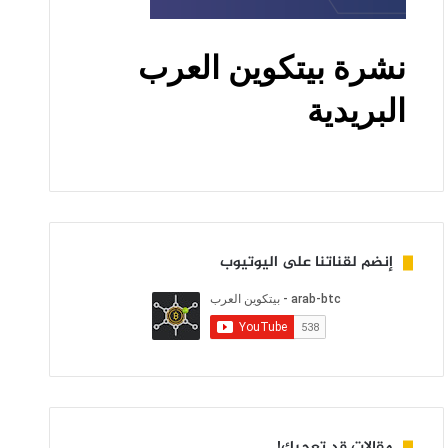
إنضم لقناتنا على اليوتيوب
مقالات قد تعجبك!