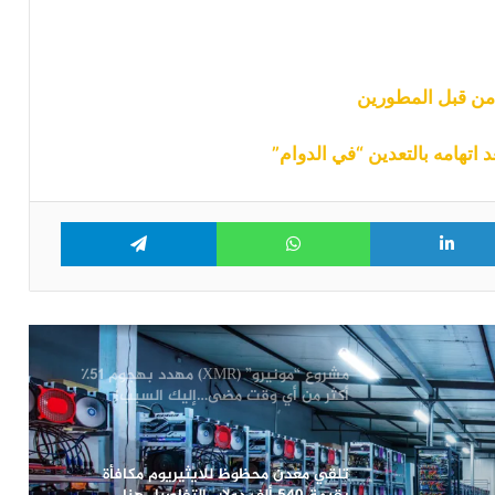
شركة تعدين البيتكوين Riot تحضر لدخول
عالم الذكاء الاصطناعي
من قبل المطورين
صعوبة تعدين اللايت كوين تصل
لمستويات قياسية جديدة
Telegram
WhatsApp
LinkedIn
Tw
مايكروسوفت تحظر تعدين الكريبتو من
خوادمها…التفاصيل هنا
مشروع “مونيرو” (XMR) مهدد بهجوم 51٪
أكثر من أي وقت مضى…إليك السبب!
تلقي معدن محظوظ للايثيريوم مكافأة