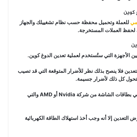
 كوين
مي
للعملة وتحميل محفظة حسب نظام تشغييلك والجهاز
ك لحفظ العملات المستخرجة.
ين
ين الأجهزة التي ستُستخدم لعملية تعدين الدوغ كوين.
ين فلا ينصح بذلك نظر للأضرار المتوقعة التي قد تصيب
يتحول كل ذلك لأضرار جسيمة.
وعليه ينصح باستخدام المعالجات الرسومية التي تأتي في بطاقات الشاشة من شركة Nvidia أو AMD والتي
شراء معدن ASIC المخصصة لغرض التعدين إلا أنه وجب أخذ استهلاك الطاقة الكهربائية