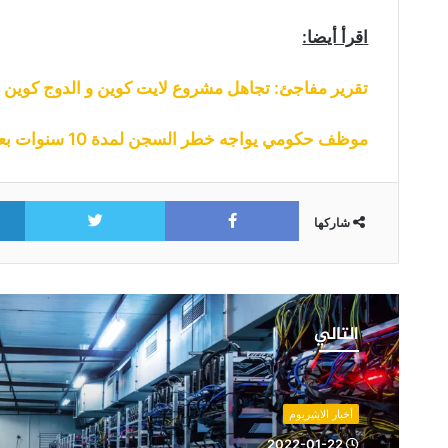
اقرأ أيضا:
تقرير مفاجئ: تجاهل مشروع لايت كوين و الدوج كوين 
موظف حكومي يواجه خطر السجن لمدة 10 سنوات بعد اتهامه بالتعدين “في الدوام”
itter
Facebook
شاركها
تلقي
معدن
التالي
محظوظ
للايثيريوم
مكافأة
بقيمة
أخبار الايثيريوم
540
2022-01-22