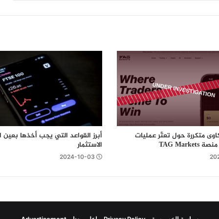
بقيمة 540 ألف دولار…التفاصيل هنا
وى متكررة حول تعثّر عمليات
أبرز القواعد التي يجب أخذها بعين ال
TAG Marke
الاستثمار
2024-10-03
20