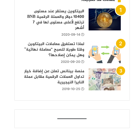
البيتكوين يستقر عند مستوى
10400 دولار والعملة الرقمية BNB
ترتفع لأعلى مستوى لها في 7
أشهر
2020-09-14
لماذا تستغرق معاملات البيتكوين
وقتا طويلا لتصبح “معاملة نهائية”
وهل يمكن إصلاحها؟
2020-09-20
منصة بينانس تعلن عن إضافة خيار
تداول العملات الرقمية مقابل عملة
النايرا النيجيرية
2019-10-25