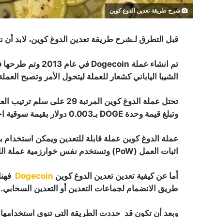
شرح طريقة تعدين الدوغ كوين
قبل التطرق لـشرح طريقة تعدين الدوغ كوين، لابد أن نتعرف
تم انشاء عملة coin
الشيبا الياباني كشعار للعملة ليتحول الأمر وتصبح العمل
تحتل عملة الدوغ كوين المرتب
وتبلغ قيمة وحدة DOGE بـ0.003 دولار بقيمة سوقية اجمالية تقدر بـ370 مليون دولار.
عملة الدوغ كوين عملة قابلة للتعدين ويمكن استخدام بر
اثبات العمل (PoW) وتستخدم نفس خوارزمية عملة اللايت كوين (LTC).
أما عن كيفية تعدين تعدين الدوغ كوين
Dogecoin
فهنا
طريق الانضمام لجماعات التعدين أو التعدين السحابي.
وبعد أن تكون قد حددت الطريقة التي تنوي استخدامها نم