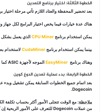
الخطوة الثالثة: اختيار برنامج التعدين
بعد تحضير المحفظة والعتاد اللازم تأتي مرحلة اختيار برن
هناك عدة خيارات فيما يخص اختيار البرامج لكل جهاز وتق
يمكن استخدام برنامج
CPU Miner
الذي يعمل بشكل ج
بينما يمكن استخدام برنامج
CudaMiner
لاستخدام بطا
وهناك برنامج
EasyMiner
الموجه لأجهزة ASIC كما يوجد برنامج يلائم جميع الأجهزة وهو برنامج
الخطوة الرابعة: بدء عملية تعدين الدوغ كوين
بعد اتمام جميع الخطوات السابقة يمكن تشغيل وبدء ع
Dogecoin.
ملاحظة
: مع الوقت تتجلى الأمور أكثر بحساب تكلفة الك
من عملات Dogecoin للتعرف على الأمور الربحية إن كانت جيدة للاستمرار أو وقف العملية بالكل.