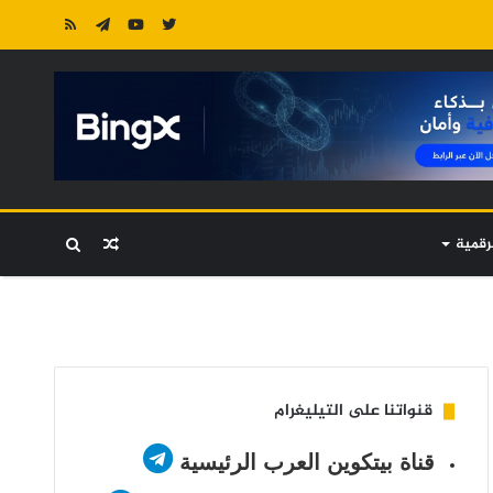
رقمية
مقال
بحث
عشوائي
عن
قنواتنا على التيليغرام
قناة بيتكوين العرب الرئيسية