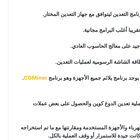
امج التعدين ليتوافق مع جهاز التعدين المختار.
شركة تعدين البيتكوين Riot تحضر لدخول
عالم الذكاء الاصطناعي
ريبا أغلب البرامج مجانية.
يد على معالج الحاسوب العادي.
صعوبة تعدين اللايت كوين تصل
لمستويات قياسية جديدة
قة الشاشة الرسومية لعمليات التعدين.
مايكروسوفت تحظر تعدين الكريبتو من
.
CGMiner
خوادمها…التفاصيل هنا
ملية تعدين الدوغ كوين والحصول على بعض عملات
مشروع “مونيرو” (XMR) مهدد بهجوم 51٪
أكثر من أي وقت مضى…إليك السبب!
هرباء والأجهزة المستخدمة ومقارنتها مع ما تم استخراجه
تلقي معدن محظوظ للايثيريوم مكافأة
بقيمة 540 ألف دولار…التفاصيل هنا