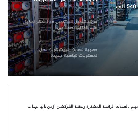
بقيمة 540 ألف دولار…التفاصيل هنا
تلقي معدن محظوظ للايثيريوم مكافأة بقيمة 540 ألف
شركة تعدين البيتكوين Riot تحضر لدخول
عالم الذكاء الاصطناعي
صعوبة تعدين اللايت كوين تصل
لمستويات قياسية جديدة
مايكروسوفت تحظر تعدين الكريبتو من
خوادمها…التفاصيل هنا
مشروع “مونيرو” (XMR) مهدد بهجوم 51٪
 بالعملات الرقمية المشفرة وبتقنية البلوكشين أؤمن بأنها يوما ما
أكثر من أي وقت مضى…إليك السبب!
تلقي معدن محظوظ للايثيريوم مكافأة