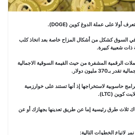
 أولا على عملة الدوغ كوين (DOGE).
Doge في عام 2013 وتم طرحها في السوق كشكل من أشكال المزاح خاصة بعد اتخاذ كلب
ة ذات شعبية كبيرة.
ة 29 على سلم ترتيب العملات الرقمية المشفرة من حيث القيمة السوقية الاجمالية
امج حاسوبية لاستخراجها إذ أنها تستند على خوارزمية
ك ثلاث طرق رئيسية إما عن طريق تعدينها بجهازك أو عن
ر لاتباع الخطوات التالية: