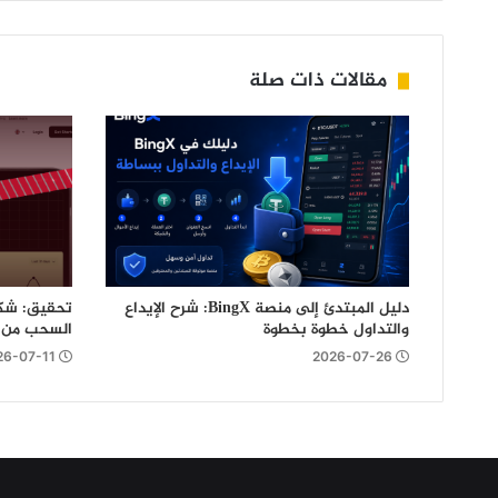
مقالات ذات صلة
دليل المبتدئ إلى منصة BingX: شرح الإيداع
تحقيق: شكا
والتداول خطوة بخطوة
السحب من منصة ts
26-07-11
2026-07-26