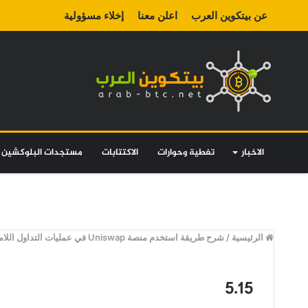
عن بيتكوين العرب
اعلن معنا
إخلاء مسؤولية
الاخبار
تغطية وحوارات
الاكتتابات
مستجدات البلوكشين
الرئيسية
/
شرح طريقة استخدم منصة Uniswap في عمليات التداول اللامركزي
5.15