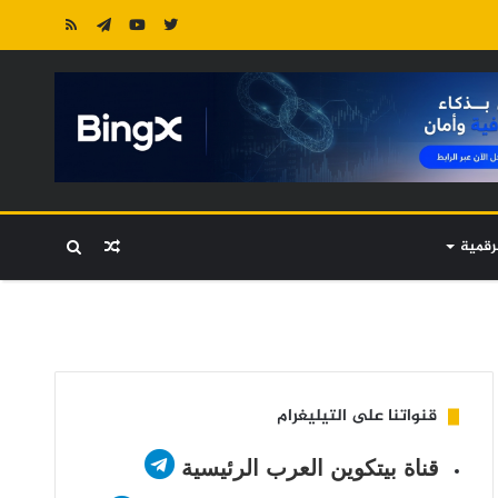
رقمية
مقال
بحث
عشوائي
عن
قنواتنا على التيليغرام
قناة بيتكوين العرب الرئيسية