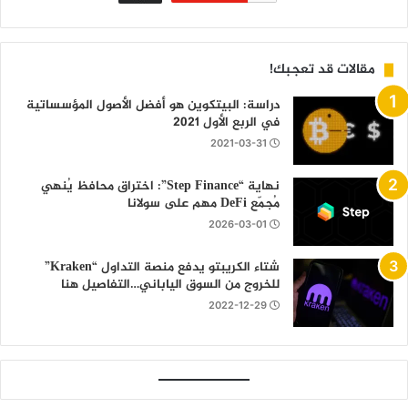
مقالات قد تعجبك!
دراسة: البيتكوين هو أفضل الأصول المؤسساتية
في الربع الأول 2021
2021-03-31
نهاية “Step Finance”: اختراق محافظ يُنهي
مُجمّع DeFi مهم على سولانا
2026-03-01
شتاء الكريبتو يدفع منصة التداول “Kraken”
للخروج من السوق الياباني…التفاصيل هنا
2022-12-29