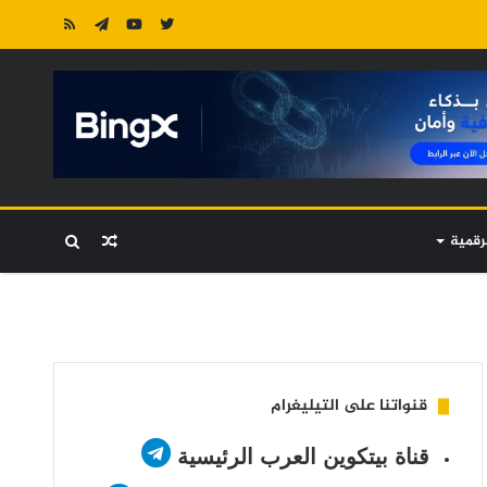
رقمية
مقال
بحث
عشوائي
عن
قنواتنا على التيليغرام
قناة بيتكوين العرب الرئيسية