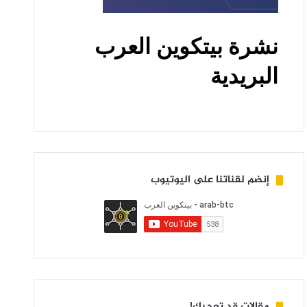
إنضم لقناتنا على اليوتيوب
مقالات قد تعجبك!