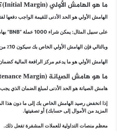
ما هو الهامش الأولي (Initial Margin)؟
الهامش الأولي هو الحد الأدنى للقيمة الواجب دفعها لفت
على سبيل المثال: يمكن شراء 1000 عملة “BNB” بهامش أولي قدره 100 “BNB” (بمعدل 10x).
وبالتالي فإن الهامش الأولي الخاص بك سيكون 10٪ من إجمالي الطلب.
الهامش الأولي هو ما يدعم مركز الرافعة المالية كضمان
ما هو هامش الصيانة (Maintenance Margin)؟
هامش الصيانة هو الحد الأدنى لمبلغ الضمان الذي يجب 
إذا انخفض رصيد الهامش الخاص بك إلى ما دون هذا ال
المزيد من الأموال إلى حسابك) أو تصفيتها.
معظم منصات التداولية للعملات المشفرة تفعل ذلك.