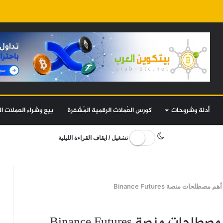
أدلة وشروحات
كورس العُملات الرقمية المُشفرة
بيع وشراء العملات ال
تشغيل / ايقاف القراءة الليلية
طلحات منصة Binance Futures
منصة Binance Futures