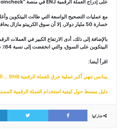
على إدراج العملة الرقمية ENJ في منصة “Coincheck”.
مع عمليات التصحيح الواسعة التي طالت البيتكوين وأغلب
خسارة 50 مليار دولار، إلا أن سوق الكريبتو مازال يحافظ على قيمته السوقية الإجمالية فوق 1 تريليون دولار.
بالإضافة إلى ذلك، أدى الارتفاع الكبير في العملات ال
البيتكوين على السوق، والتي انخفضت إلى نسبة 64٪ عند كتابة هذا المقال.
اقرأ أيضا:
بينانس تنهي أكبر عملية حرق للعملة الرقمية BNB … التفاصيل هنا
دليل مبسط حول كيفية استخدام العملة الرقمية المستقرة 
itter
Facebook
شاركها