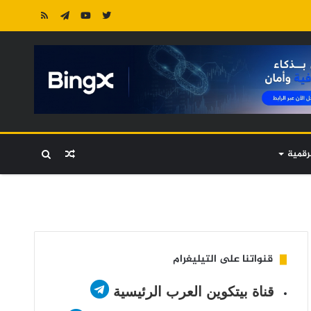
رقمية
مقال
بحث
عشوائي
عن
قنواتنا على التيليغرام
قناة بيتكوين العرب الرئيسية