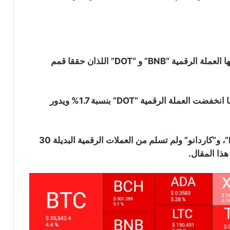
حيث تراجعت أغلب العملات الرقمية البديلة وعلى رأسها العملة الرقمية “BNB” و “DOT” اللذان حققا قمم
تراجعت العملة الرقمية “BNB” لقيمة 41.72 دولار، بينما انخفضت العملة الرقمية “DOT” بنسبة 1.7% ويدور
تراجعت أيضا العملة الرقمية “البيتكوين كاش” و “LINK”، و”كاردانو” ولم تسلم من العملات الرقمية البديلة 30