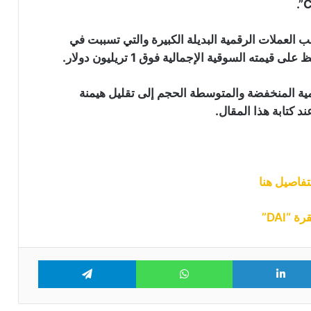
سعر البيتكوين يتماسك عند 63 ألف دولار
 العملات الرقمية البديلة الكبيرة والتي تسببت في
وعملتان بديلتان تخطفان الأضواء
رقمية المنخفضة والمتوسطة الحجم إلى تقليل هيمنة
التاريخ لا يصب في صالح البيتكوين هل
سيبدأ أسوأ أشهره مع دخول أغسطس؟
سهم “STRC” التابع لـ “Strategy” يتجاوز
90 دولار لأول مرة منذ يونيو: هل بدأت خطة
“مايكل سايلور” تؤتي ثمارها؟
“DAI”
موجة رابعة من هجمات محافظ “Coldcard”
تعرض 449 بيتكوين للخطر
Telegram
WhatsApp
LinkedIn
Tw
أربع عوامل قد تدفع سعر البيتكوين
لمواصلة الهبوط الأسبوع المقبل: التفاصيل