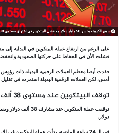
سوق الكريبتو يخسر 50 مليار دولار مع فشل البيتكوين في اختراق مستوى 38 ألف دولار
فشلت الأن في الحفاظ على حركتها الصعودية وانخفضت إلى مستو
فقدت أيضا معظم العملات الرقمية البديلة ذات رؤوس ا
أمس، لكن العملات الرقمية البديلة استمرت في تقليل هيمن
توقف البيتكوين عند مستوى 38 ألف دولار ورجوعه لمستوى 34 ألف دولار:
دولار.
في الـ 24 ساعة الماضية، بدأت عملة البيتكوين في الارتفاع وحققت أعلى ارتفاع يومي بلغ حوالي 38 ألف دولار.