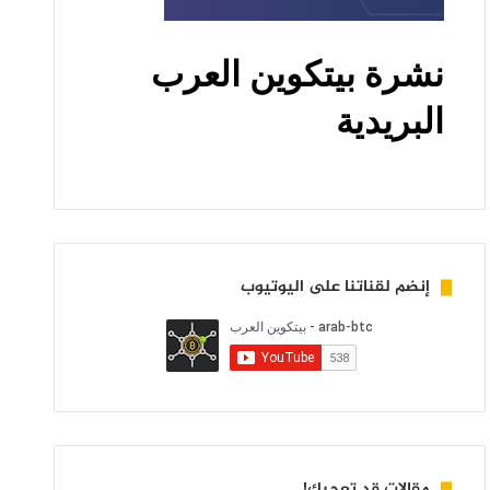
إنضم لقناتنا على اليوتيوب
مقالات قد تعجبك!