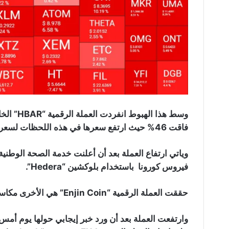
فاقت 46% حيث ارتفع سعرها في هذه اللحظات لسعر 0.093 دولار.
فيروس كورونا باستخدام بلوكشين “Hedera”.
حققت العملة الرقمية “Enjin Coin” هي الأخرى مكاسب ضخمة، حيث ارتفعت بنسبة 42٪ إلى 0.40 دولار.