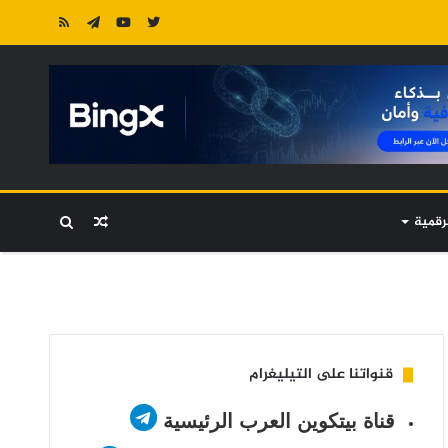
رقمية
مقال
بحث
عشوائي
عن
قنواتنا على التيليغرام
قناة بيتكوين العرب الرئيسية