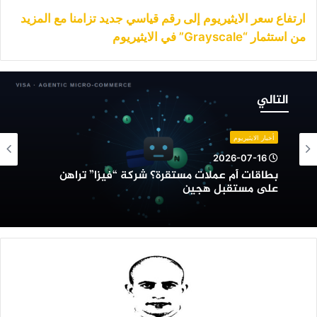
ارتفاع سعر الايثيريوم إلى رقم قياسي جديد تزامنا مع المزيد
من استثمار “Grayscale” في الايثيريوم
طاقات
م
التالي
ملات
ستقرة؟
ركة
أخبار الايثيريوم
فيزا”
2026-07-16
راهن
بطاقات أم عملات مستقرة؟ شركة “فيزا” تراهن
لى
على مستقبل هجين
ستقبل
جين