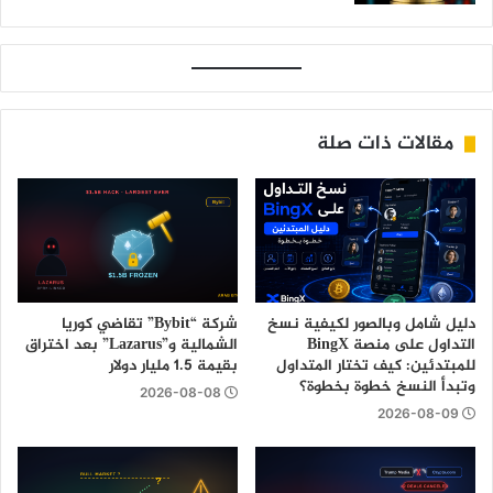
مقالات ذات صلة
دليل شامل وبالصور لكيفية نسخ
شركة “Bybit” تقاضي كوريا
التداول على منصة BingX
الشمالية و”Lazarus” بعد اختراق
للمبتدئين: كيف تختار المتداول
بقيمة 1.5 مليار دولار
وتبدأ النسخ خطوة بخطوة؟
2026-08-08
2026-08-09