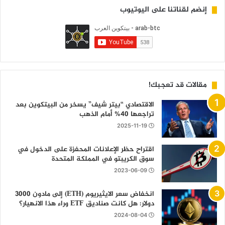
إنضم لقناتنا على اليوتيوب
مقالات قد تعجبك!
الاقتصادي “بيتر شيف” يسخر من البيتكوين بعد
تراجعها 40% أمام الذهب
2025-11-19
اقتراح حظر الإعلانات المحفزة على الدخول في
سوق الكريبتو في المملكة المتحدة
2023-06-09
انخفاض سعر الايثيريوم (ETH) إلى مادون 3000
دولار: هل كانت صناديق ETF وراء هذا الانهيار؟
2024-08-04