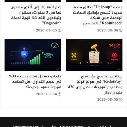
منصة “Uniswap” تطلق منصة
رغم انهيارها إلى أدنى مستوى
جديدة تسمح بإطلاق العملات
لها في 3 سنوات: محللون
الرقمية على شبكة
يتوقعون انتعاشة قوية لعملة
“Robinhood”: التفاصيل
“Dogecoin”
2026-08-05
2026-08-06
بينانس تقاضي مؤسسي
كاردانو تسجل قفزة بنسبة 33%
“RedotPay” في هونغ كونغ
في حجم التداول: هل تستعد
وتطالب بتعويضات تصل إلى 470
لموجة صعود جديدة؟
مليون دولار
2026-08-04
2026-08-05
سياسة الخصوصية – Privacy Policy
اعلن معنا – Advertisement