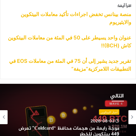
اقرأ أيضا:
منصة بينانس تخفض اجراءات تأكيد معاملات البيتكوين
والايثيريوم
عنوان واحد يسيطر على 50 في المئة من معاملات البيتكوين
كاش (BCH)!!
تقرير جديد يشير إلى أن 75 في المئة من معاملات EOS في
التطبيقات اللامركزية”مزيفة”
وجة
ابعة
التالي
ن
جمات
حافظ
أخبار البيتكوين
“Coldcard”
2026-08-03
عرض
موجة رابعة من هجمات محافظ “Coldcard” تعرض
44
449 بيتكوين للخطر