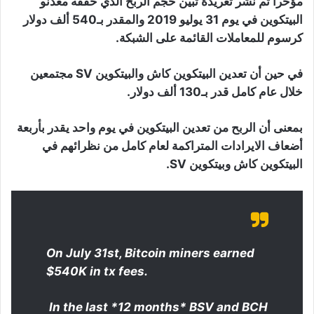
مؤخرا تم نشر تغريدة تبين حجم الربح الذي حققه معدنو
البيتكوين في يوم 31 يوليو 2019 والمقدر بـ540 ألف دولار
كرسوم للمعاملات القائمة على الشبكة.
في حين أن تعدين البيتكوين كاش والبيتكوين SV مجتمعين
خلال عام كامل قدر بـ130 ألف دولار.
بمعنى أن الربح من تعدين البيتكوين في يوم واحد يقدر بأربعة
أضعاف الايرادات المتراكمة لعام كامل من نظرائهم في
البيتكوين كاش وبيتكوين SV.
On July 31st, Bitcoin miners earned
$540K in tx fees.
In the last *12 months* BSV and BCH