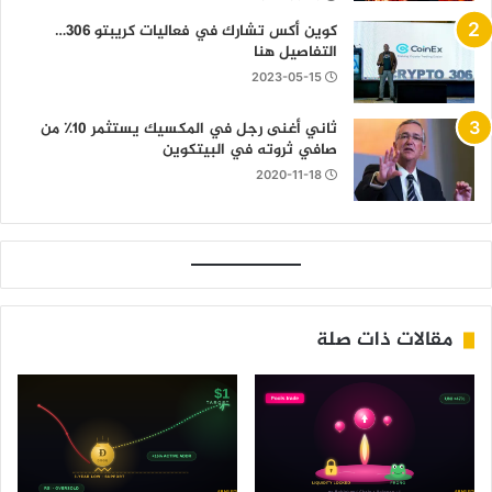
كوين أكس تشارك في فعاليات كريبتو 306…
التفاصيل هنا
2023-05-15
ثاني أغنى رجل في المكسيك يستثمر 10٪ من
صافي ثروته في البيتكوين
2020-11-18
مقالات ذات صلة