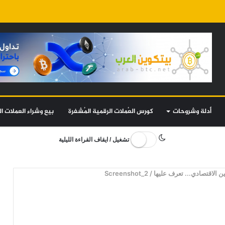
أدلة وشروحات
كورس العُملات الرقمية المُشفرة
بيع وشراء العملات ال
تشغيل / ايقاف القراءة الليلية
 الاقتصادي... تعرف عليها
/
Screenshot_2