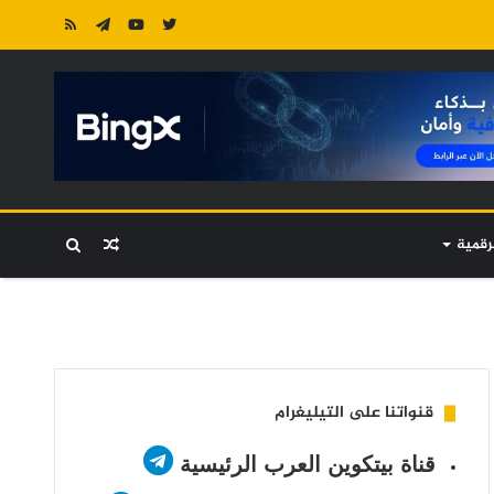
رقمية
مقال
بحث
عشوائي
عن
قنواتنا على التيليغرام
قناة بيتكوين العرب الرئيسية