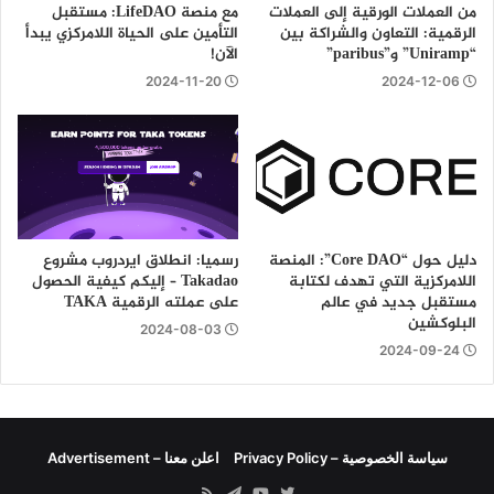
من العملات الورقية إلى العملات
مع منصة LifeDAO: مستقبل
الرقمية: التعاون والشراكة بين
التأمين على الحياة اللامركزي يبدأ
“Uniramp” و”paribus”
الآن!
2024-11-20
2024-12-06
دليل حول “Core DAO”: المنصة
رسميا: انطلاق ايردروب مشروع
اللامركزية التي تهدف لكتابة
Takadao – إليكم كيفية الحصول
مستقبل جديد في عالم
على عملته الرقمية TAKA
البلوكشين
2024-08-03
2024-09-24
سياسة الخصوصية – Privacy Policy
اعلن معنا – Advertisement