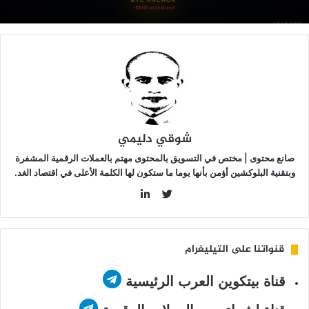
رة
نذ
ونيو:
ل
دأت
طة
مايكل
ايلور”
ؤتي
شوقي دليمي
مارها؟
صانع محتوى | مختص في التسويق بالمحتوى مهتم بالعملات الرقمية المشفرة
وبتقنية البلوكشين أؤمن بأنها يوما ما ستكون لها الكلمة الأعلى في اقتصاد الغد.
LinkedIn
Twitter
قنواتنا على التيليغرام
قناة بيتكوين العرب الرئيسية