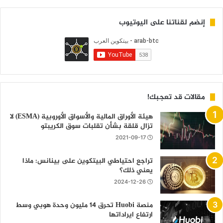
إنضم لقناتنا على اليوتيوب
مقالات قد تعجبك!
هيئة الأوراق المالية والأسواق الأوروبية (ESMA) لا
تزال قلقة بشأن تقلبات سوق الكريبتو
2021-09-17
تراجع احتياطي البيتكوين على بينانس: ماذا
يعني ذلك؟
2024-12-26
منصة Huobi تحرق 14 مليون وحدة هوبي وسط
ارتفاع ايراداتها