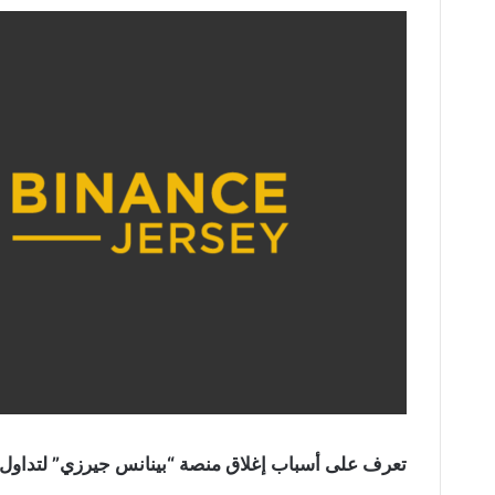
تعرف على أسباب إغلاق منصة “بينانس جيرزي” لتداول ا