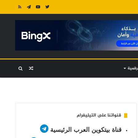
رقمية
مقال
بحث
عشوائي
عن
قنواتنا على التيليغرام
قناة بيتكوين العرب الرئيسية