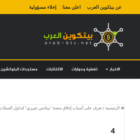
عن بيتكوين العرب
اعلن معنا
إخلاء مسؤولية
الاخبار
تغطية وحوارات
الاكتتابات
مستجدات البلوكشين
الرئيسية
/
تعرف على أسباب إغلاق منصة "بينانس جيرزي" لتداول العملات 
4