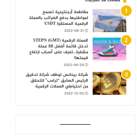
مقالات قد تعجبك!
مقاطعة أرجنتينية تسمح
لمواطنيها بدفع الضرائب بالعملة
الرقمية المستقرة USDT
2022-08-31
العملة الرقمية STEPN (GMT)
تدخل قائمة أفضل 50 عملة
مشفرة…تعرف على أسباب ارتفاع
قيمتها!
2022-04-28
شركة بينانس توظف شركة تدقيق
الرئيس السابق “ترامب” للتحقق
من احتياطي العملات الرقمية
2022-12-03