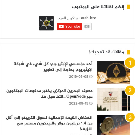
إنضم لقناتنا على اليوتيوب
مقالات قد تعجبك!
أحد مؤسسي الإيثيريوم: كل شيء في شبكة
الإيثيريوم بحاجة إلى تطوير
2019-05-08
مصرف البحرين المركزي يختبر مدفوعات البيتكوين
عبر OpenNode…التفاصيل هنا
2022-09-15
انخفاض القيمة الإجمالية لسوق الكريبتو إلى أقل
من 1.4 تريليون دولار والبيتكوين مستمر في
النزيف!