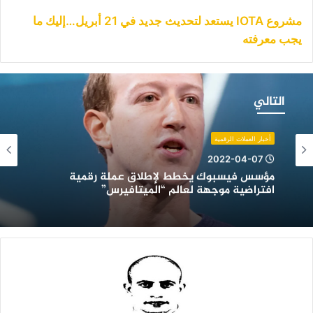
مشروع IOTA يستعد لتحديث جديد في 21 أبريل…إليك ما
يجب معرفته
ؤسس
يسبوك
التالي
خطط
إطلاق
ملة
أخبار العملات الرقمية
قمية
2022-04-07
فتراضية
مؤسس فيسبوك يخطط لإطلاق عملة رقمية
وجهة
افتراضية موجهة لعالم “الميتافيرس”
عالم
الميتافيرس”