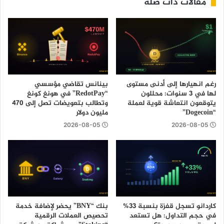
مقالات ذات صلة
رغم انهيارها إلى أدنى مستوى
بينانس تقاضي مؤسسي
لها في 3 سنوات: محللون
“RedotPay” في هونغ كونغ
يتوقعون انتعاشة قوية لعملة
وتطالب بتعويضات تصل إلى 470
“Dogecoin”
مليون دولار
2026-08-05
2026-08-05
كاردانو تسجل قفزة بنسبة 33%
بنك “BNY” يحضر لإضافة خدمة
في حجم التداول: هل تستعد
تحصيص العملات الرقمية