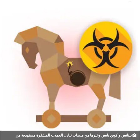
بينانس و كوين بايس وغيرها من منصات تبادل العملات المشفرة مستهدفة من