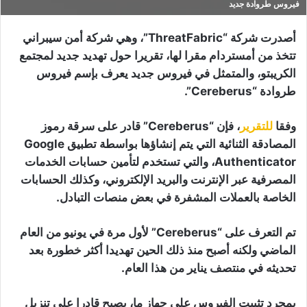
فيروس طروادة جديد
أصدرت شركة “ThreatFabric”، وهي شركة أمن سيبراني
تتخذ من أمستردام مقرا لها، تقريرا حول تهديد جديد لمجتمع
الكريبتو، والمتمثل في فيروس جديد يعرف بإسم فيروس
طروادة “Cereberus”.
وفقا
للتقرير
، فإن “Cereberus” قادر على سرقة رموز
المصادقة الثنائية التي يتم إنشاؤها بواسطة تطبيق Google
Authenticator، والتي تستخدم لتأمين حسابات الخدمات
المصرفية عبر الإنترنت والبريد الإلكتروني، وكذلك الحسابات
الخاصة بالعملات المشفرة في بعض منصات التبادل.
تم التعرف على “Cereberus” لأول مرة في يونيو من العام
الماضي ولكنه أصبح منذ ذلك الحين تهديدا أكثر خطورة بعد
تحديثه في منتصف يناير من هذا العام.
بمجرد تثبيت الفيروس على جهاز ما، يصبح قادرا على تنزيل