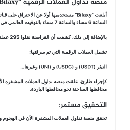
منصة تداول العملات الرقمية “Bilaxy” تقدم بعض التفاصيل:
أبلغت “Bilaxy” مستخدميها أولا عن الاختراق 
الساعة 6 مساء والساعة 7 مساء بالتوقيت العالمي في 28 أغسطس.
بالإضافة إلى ذلك، كشفت أن القراصنة نقلوا 295 عملة رقمية مختلفة والمبنية وفق معيار ERC20 من المحفظة.
تشمل العملات الرقمية التي تم سرقتها:
التيثر (USDT) و (USDC) و (UNI) وغيرها…
كإجراء طارئ، علقت منصة تداول العملات المشفرة الأ
محافظها الساخنة نحو محافظها الباردة.
التحقيق مستمر:
تحقق منصة تداول العملات المشفرة الآن في الهجوم وش