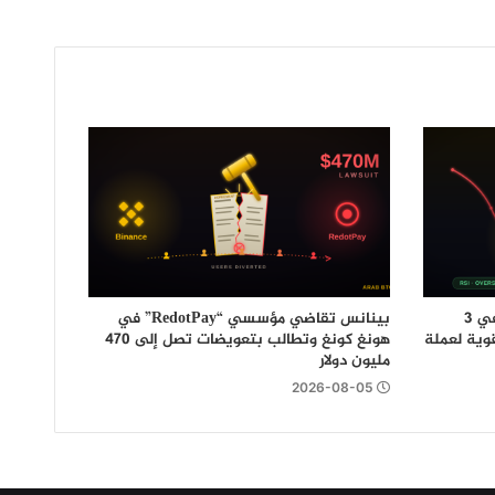
رغم انهيارها إلى أدنى مستوى لها في 3
بينانس تقاضي مؤسسي “RedotPay” في
وية لعملة
هونغ كونغ وتطالب بتعويضات تصل إلى 470
مليون دولار
2026-08-05