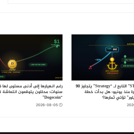
تداول بـ USDC: التفاصيل
سهم “STRC” التابع لـ “Strategy” يتجاوز 90
مرة منذ يونيو: هل بدأت خطة
سنوات: محللون يتوقعون انتعاشة ق
ور” تؤتي ثمارها؟
“Dogecoin”
2026-08-05
202