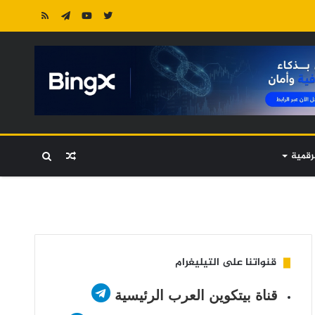
رقمية
مقال
بحث
عشوائي
عن
قنواتنا على التيليغرام
قناة بيتكوين العرب الرئيسية