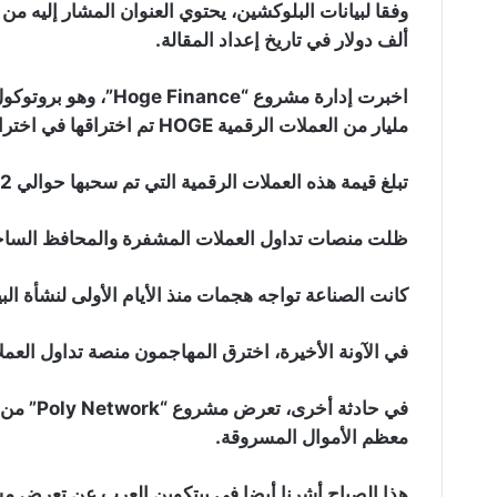
ألف دولار في تاريخ إعداد المقالة.
مليار من العملات الرقمية HOGE تم اختراقها في اختراق Bilaxy من قبل المهاجم.
تبلغ قيمة هذه العملات الرقمية التي تم سحبها حوالي 22 مليون دولار.
ظلت منصات تداول العملات المشفرة والمحافظ الساخنة 
كانت الصناعة تواجه هجمات منذ الأيام الأولى لنشأة البي
في الآونة الأخيرة، اخترق المهاجمون منصة تداول العملات الم
معظم الأموال المسروقة.
هذا الصباح أشرنا أيضا في بيتكوين العرب عن تعرض مشروع لعمل