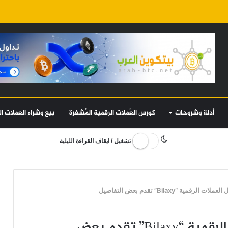
أدلة وشروحات
كورس العُملات الرقمية المُشفرة
بيع وشراء العملات ال
تشغيل / ايقاف القراءة الليلية
ية “Bilaxy” تقدم بعض التفاصيل
بعد اختراقها…منصة تداول العملات الرقمية “Bilaxy” تقدم بعض