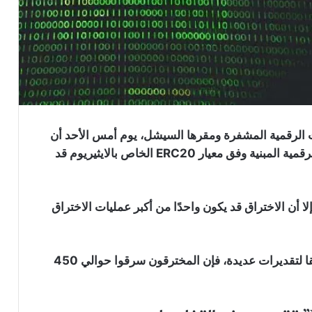
داول العملات الرقمية المشفرة ومقرها السيشل، يوم أمس الأحد أن
محفظتها الساخنة وبالضبط التي تحتوي على العملات الرقمية المبنية وفق معيار ERC20 الخاص بالايثيريوم قد
التداول “Bilaxy” أقل شهرة، إلا أن الاختراق قد يكون واحدًا من أكبر عمليات الاختراق
لم تكشف “Bilaxy” رسميا عن حجم الاختراق، لكن وفقا لتقديرات عديدة، فإن المخترقون سرقوا حوالي 450