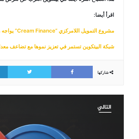
اقرأ أيضا:
مشروع التمويل اللامركزي “Cream Finance” يواجه هجوم قرض سريع مرة اخرى ويفقد 18 مليون دولار
شبكة البيتكوين تستمر في تعزيز نموها مع تضاعف معدل التج
itter
Facebook
شاركها
منصة
بينانس
التالي
تعلن
شطب
أربعة
أزواج
أخبار العملات الرقمية
تداول