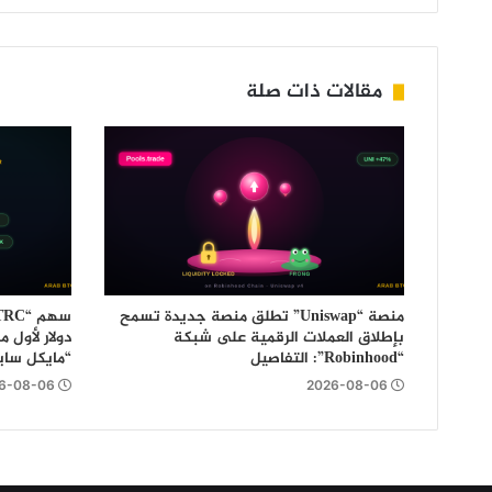
مقالات ذات صلة
منصة “Uniswap” تطلق منصة جديدة تسمح
بإطلاق العملات الرقمية على شبكة
دولار لأول 
“Robinhood”: التفاصيل
“مايكل سايل
6-08-06
2026-08-06