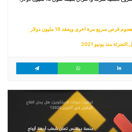
مايكل سايلور: الخطر الأكبر على البيتكوين
ليس من المهاجمين بل من يسعى تغيير
قواعد العملة
زئة منذ يونيو 2021
تحليل سعر الايثيريوم: هل يتجه سعر ETH
نحو 2000 دولار أم سيشهد مزيد من
التقهقر؟
Telegram
WhatsApp
LinkedIn
Tw
إشارات مقلقة حول عملة الريبل والإيثيريوم
وسط تعافي جزئي في سوق الكريبتو
توقيت دورات البيتكوين: هل يحل القاع
المقبل في أكتوبر 2026؟
منصة بينانس تعلن شطب أربعة أزواج
تداول بـ USDC: التفاصيل