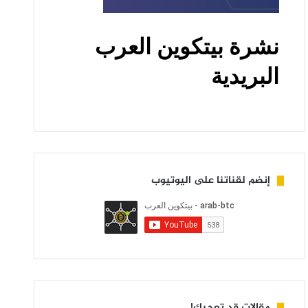
إنضم لقناتنا على اليوتيوب
مقالات قد تعجبك!