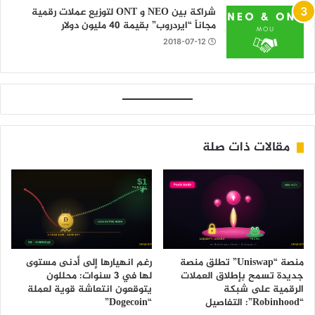
شراكة بين NEO و ONT لتوزيع عملات رقمية
مجاناً “ايردروب” بقيمة 40 مليون دولار
2018-07-12
مقالات ذات صلة
منصة “Uniswap” تطلق منصة
رغم انهيارها إلى أدنى مستوى
جديدة تسمح بإطلاق العملات
لها في 3 سنوات: محللون
الرقمية على شبكة
يتوقعون انتعاشة قوية لعملة
“Robinhood”: التفاصيل
“Dogecoin”