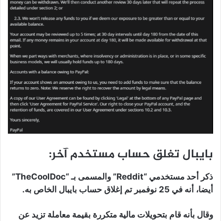
بايبال تغلق حساب مستخدم آخر:
ذكر أحد مستخدمي “Reddit” والمسمى بـ “TheCoolDoc”
أيضا، أنه في 25 نوفمبر تم إغلاق حساب بايبال الخاص به.
وقال بأنه قام بتحويلات مالية متكررة بقيمة معاملة تزيد عن