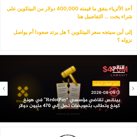
أحد الأثرياء ينفق ما قيمته 400,000 دولار من البيتكوين على
شراء يخت … التفاصيل هنا
إلى أين سيتجه سعر البيتكوين ؟ هل يرتد صعودا أم يواصل
نزوله ؟
ينانس
قاضي
التالي
ؤسسي
“RedotPay”
ي
أخبار العملات الرقمية
ونغ
2026-08-05
ونغ
بينانس تقاضي مؤسسي “RedotPay” في هونغ
تطالب
كونغ وتطالب بتعويضات تصل إلى 470 مليون دولار
تعويضات
صل
لى
47
ليون