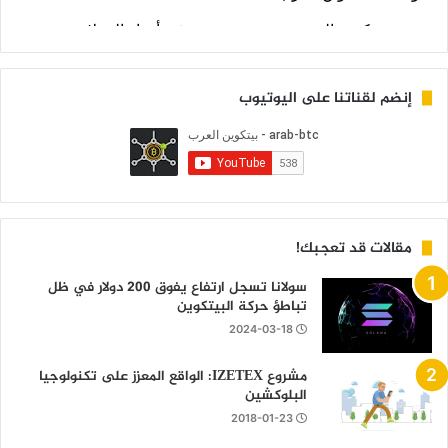
إنضم لقناتنا على اليوتيوب
مقالات قد تعجبك!
سولانا تسجل ارتفاع يفوق 200 دولار في ظل
تباطؤ حركة البيتكوين
2024-03-18
مشروع IZETEX: الواقع المعزز على تكنولوجيا
البلوكشين
2018-01-23