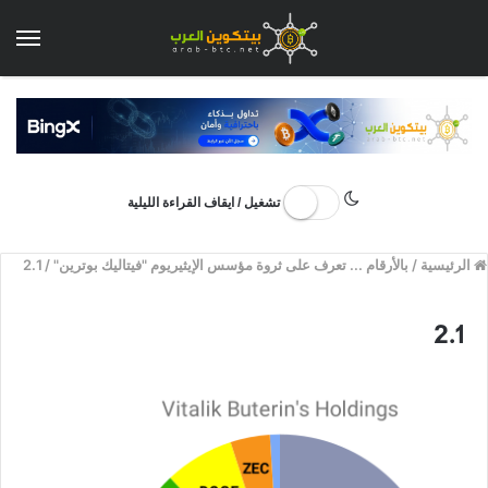
الق
تشغيل / ايقاف القراءة الليلية
الرئيسية
/
بالأرقام ... تعرف على ثروة مؤسس الإيثيريوم "فيتاليك بوترين"
/
2.1
2.1