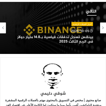
ينانس
سجل
التالي
دفقات
ياسية
بـ14.8
أخبار العملات الرقمية
ليار
2025-10-05
ولار
بينانس تسجل تدفقات قياسية بـ14.8 مليار دولار
ي
في الربع الثالث 2025
لربع
لثالث
202
شوقي دليمي
صانع محتوى | مختص في التسويق بالمحتوى مهتم بالعملات الرقمية المشفرة
وبتقنية البلوكشين أؤمن بأنها يوما ما ستكون لها الكلمة الأعلى في اقتصاد الغد.