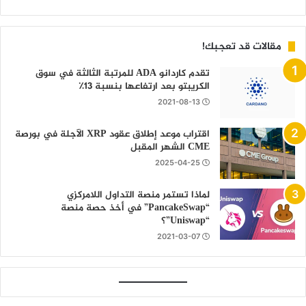
مقالات قد تعجبك!
تقدم كاردانو ADA للمرتبة الثالثة في سوق
الكريبتو بعد ارتفاعها بنسبة 13٪
2021-08-13
اقتراب موعد إطلاق عقود XRP الآجلة في بورصة
CME الشهر المقبل
2025-04-25
لماذا تستمر منصة التداول اللامركزي
“PancakeSwap” في أخذ حصة منصة
“Uniswap”؟
2021-03-07