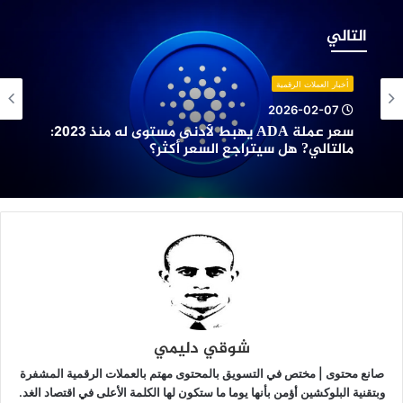
عر
ملة
التالي
AD
هبط
أدنى
أخبار العملات الرقمية
ستوى
2026-02-07
ه
سعر عملة ADA يهبط لأدنى مستوى له منذ 2023:
نذ
مالتالي? هل سيتراجع السعر أكثر؟
2023:
التالي?
ل
يتراجع
لسعر
كثر؟
شوقي دليمي
صانع محتوى | مختص في التسويق بالمحتوى مهتم بالعملات الرقمية المشفرة
وبتقنية البلوكشين أؤمن بأنها يوما ما ستكون لها الكلمة الأعلى في اقتصاد الغد.