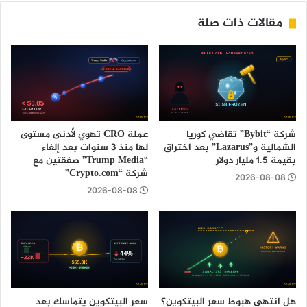
مقالات ذات صلة
شركة “Bybit” تقاضي كوريا
عملة CRO تهوي لأدنى مستوى
الشمالية و”Lazarus” بعد اختراق
لها منذ 3 سنوات بعد إلغاء
بقيمة 1.5 مليار دولار
“Trump Media” صفقتين مع
شركة “Crypto.com”
2026-08-08
2026-08-08
هل انتهى هبوط سعر البيتكوين؟
سعر البيتكوين يتماسك بعد