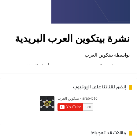
إنضم لقناتنا على اليوتيوب
مقالات قد تعجبك!