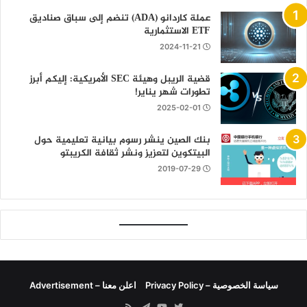
عملة كاردانو (ADA) تنضم إلى سباق صناديق
ETF الاستثمارية
2024-11-21
قضية الريبل وهيئة SEC الأمريكية: إليكم أبرز
تطورات شهر يناير!
2025-02-01
بنك الصين ينشر رسوم بيانية تعليمية حول
البيتكوين لتعزيز ونشر ثقافة الكريبتو
2019-07-29
سياسة الخصوصية – Privacy Policy
اعلن معنا – Advertisement