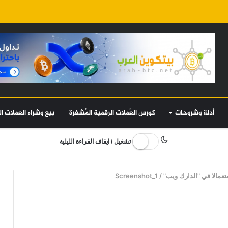
أدلة وشروحات
كورس العُملات الرقمية المُشفرة
بيع وشراء العملات ال
تشغيل / ايقاف القراءة الليلية
تعمالا في "الدارك ويب"
/
Screenshot_1