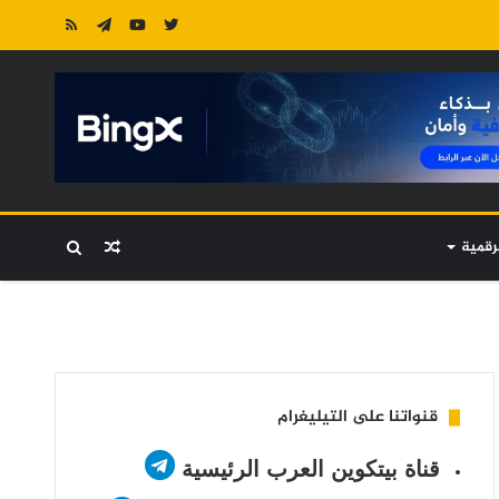
رقمية
مقال
بحث
عشوائي
عن
قنواتنا على التيليغرام
قناة بيتكوين العرب الرئيسية