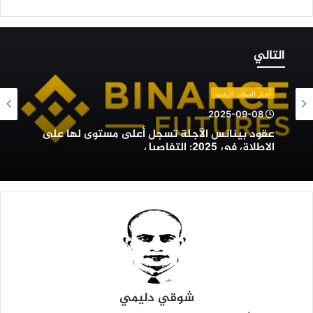
قود
ينانس
التالي
لآجلة
سجل
على
أخبار العملات الرقمية
ستوى
2025-09-08
ها
عقود بينانس الآجلة تسجل أعلى مستوى لها على
لى
الإطلاق في 2025: التفاصيل
لإطلاق
ي
2025:
لتفاصيل
شوقي دليمي