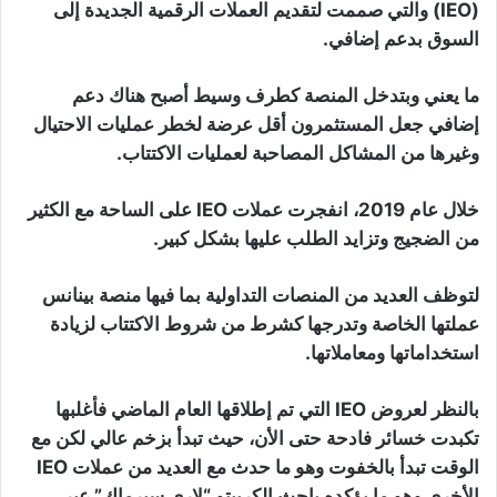
(IEO) والتي صممت لتقديم العملات الرقمية الجديدة إلى
السوق بدعم إضافي.
ما يعني وبتدخل المنصة كطرف وسيط أصبح هناك دعم
إضافي جعل المستثمرون أقل عرضة لخطر عمليات الاحتيال
وغيرها من المشاكل المصاحبة لعمليات الاكتتاب.
خلال عام 2019، انفجرت عملات IEO على الساحة مع الكثير
من الضجيج وتزايد الطلب عليها بشكل كبير.
لتوظف العديد من المنصات التداولية بما فيها منصة بينانس
عملتها الخاصة وتدرجها كشرط من شروط الاكتتاب لزيادة
استخداماتها ومعاملاتها.
بالنظر لعروض IEO التي تم إطلاقها العام الماضي فأغلبها
تكبدت خسائر فادحة حتى الأن، حيث تبدأ بزخم عالي لكن مع
الوقت تبدأ بالخفوت وهو ما حدث مع العديد من عملات IEO
الأخرى وهو ما يؤكده باحث الكريبتو “لاري سيرماك” عبر