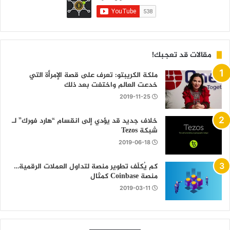
مقالات قد تعجبك!
ملكة الكريبتو: تعرف على قصة الإمرأة التي
خدعت العالم واختفت بعد ذلك
2019-11-25
خلاف جديد قد يؤدي إلى انقسام “هارد فورك” لـ
شبكة Tezos
2019-06-18
كم يُكلّف تطوير منصة لتداول العملات الرقمية…
منصة Coinbase كمثال
2019-03-11