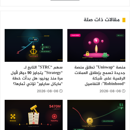
مقالات ذات صلة
منصة “Uniswap” تطلق منصة
سهم “STRC” التابع لـ
جديدة تسمح بإطلاق العملات
“Strategy” يتجاوز 90 دولار لأول
الرقمية على شبكة
مرة منذ يونيو: هل بدأت خطة
“Robinhood”: التفاصيل
“مايكل سايلور” تؤتي ثمارها؟
2026-08-06
2026-08-06