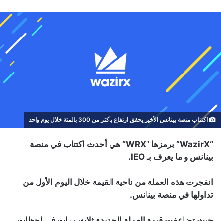
اكتتاب منصة بينانس الأخير يحقق ارتفاع بأكثر من 300 بالمئة خلال يوم واحد
“WazirX” برمزها “WRX” هي أحدث اكتتاب في منصة
بينانس و ما يعرف بـ IEO.
انفجرت هذه العملة من ناحية القيمة خلال اليوم الأول من
تداولها في منصة بينانس.
حيث تضاعفت قيمة العملة الجديدة ثلاث مرات في لحظات