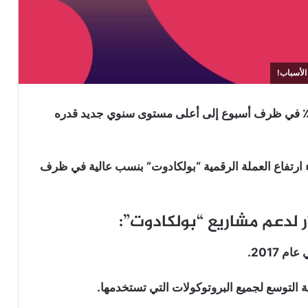
تفع سعر العملة الرقمية بولكادوت (DOT) بنسبة 67 ٪ في ظرف أسبوع إلى أعلى مستوى سنوي جديد قدره
ارتفاع العملة الرقمية “بولكادوت” بنسب عالية في ظرف
ية التوسع لجميع البروتوكولات التي تستخدمها.