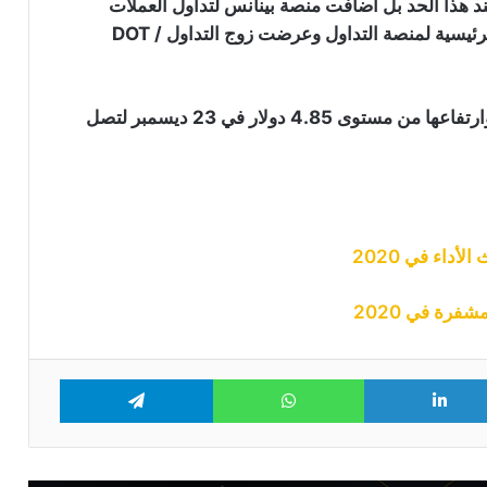
د هذا الحد بل أضافت منصة بينانس لتداول العملات
بينانس تسجل أكبر عملية سحب
الرقمية المشفرة العملة الرقمية “DOT” في الواجهة الرئيسية لمنصة التداول وعرضت زوج التداول DOT /
للبيتكوين منذ خمسة أشهر وسط عودة
قوية للطلب: التفاصيل
ظهرت نتيجة دعم بينانس بتأثر العملة الرقمية “DOT” وارتفاعها من مستوى 4.85 دولار في 23 ديسمبر لتصل
أربع إعلانات مهمة من بينانس تخص عملة
ترون وZcash وعدد من العملات الرقمية
البديلة
بينانس تقاضي مؤسسي “RedotPay” في
هونغ كونغ وتطالب بتعويضات تصل إلى
اء في 2020
470 مليون دولار
رة في 2020
مؤسس “F2Pool” ينقل الملايين من
العملات الرقمية إلى بينانس: هل يستعد
للبيع؟
Telegram
WhatsApp
LinkedIn
Tw
بينانس تضيف 3 عملات رقمية إلى قائمة
المراقبة تمهيدا لاحتمال شطبها