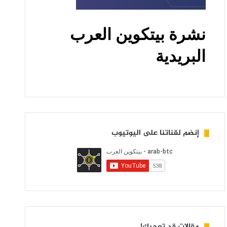
إنضم لقناتنا على اليوتيوب
مقالات قد تعجبك!