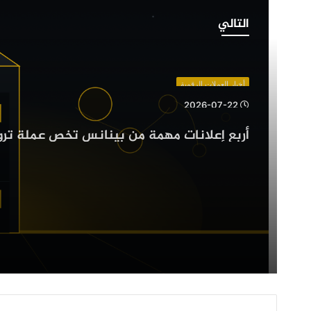
أربع
إعلانات
التالي
مهمة
من
بينانس
تخص
أخبار العملات الرقمية
عملة
2026-07-22
ترون
وZcash
وعدد من العملات الرقمية البديلة
وعدد
من
العملات
الرقمية
البديلة