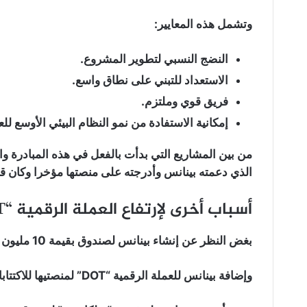
وتشمل هذه المعايير:
النضج النسبي لتطوير المشروع.
الاستعداد للتبني على نطاق واسع.
فريق قوي وملتزم.
إمكانية الاستفادة من نمو النظام البيئي الأوسع ل
الذي دعمته بينانس وأدرجته على منصتها مؤخرا وكان قد
أسباب أخرى لإرتفاع العملة الرقمية “DOT”:
بغض النظر عن إنشاء بينانس لصندوق بقيمة 10 مليون دولار مخصص لمشاريع “بولكادوت”.
وإضافة بينانس للعملة الرقمية “DOT” لمنصتيها للاكتتابات والتحصيص.