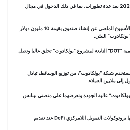
ارتفعت شعبية المشروع بشكل كبير منذ منتصف عام 2020 بعد عدة تطورات، بما في ذلك الدخول في مجال
أعلنت منصة بينانس لتداول العملات الرقمية المشفرة الأسبوع الماضي عن إنشاء صندوق بقيمة 10 مليون دولار
بولكادوت” البيئي.
وكان هذا أحد الأسباب الرئيسية التي جعلت العملة الرقمية “DOT” التابعة لمشروع “بولكادوت” تحلق عاليا وتصل
تستخدم شبكة “بولكادوت”، من توزيع الوسائط، تبادل
ل إلى ملايين العملاء.
بولكادوت” عالية الجودة وتعرضهما على منصتي بينانس
أدرجت بينانس أيضا معايير الاختيار التي يجب أن تفي بها بروتوكولات التمويل اللامركزي DeFi عند تقديم