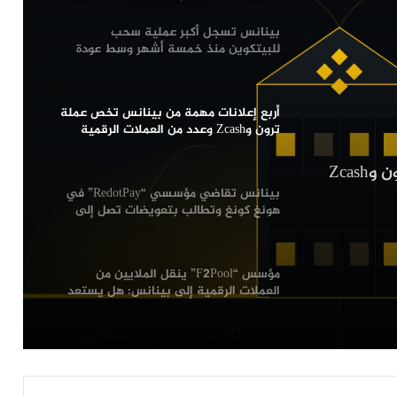
بينانس تسجل أكبر عملية سحب
للبيتكوين منذ خمسة أشهر وسط عودة
قوية للطلب: التفاصيل
أربع إعلانات مهمة من بينانس تخص عملة
ترون وZcash وعدد من العملات الرقمية
البديلة
أربع إعلانات مهمة من بينانس تخص عملة ترون وZcash
بينانس تقاضي مؤسسي “RedotPay” في
هونغ كونغ وتطالب بتعويضات تصل إلى
470 مليون دولار
مؤسس “F2Pool” ينقل الملايين من
العملات الرقمية إلى بينانس: هل يستعد
للبيع؟
بينانس تضيف 3 عملات رقمية إلى قائمة
المراقبة تمهيدا لاحتمال شطبها