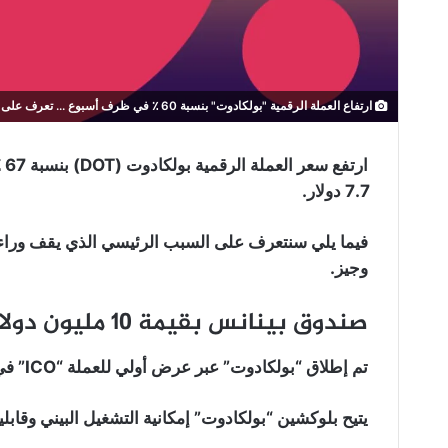
ارتفاع العملة الرقمية "بولكادوت" بنسبة 60 ٪ في ظرف أسبوع ... تعرف على الأسباب!
ار
7.7 دولار.
فيما يلي سنتعرف على السبب الرئيسي الذي يقف وراء 
وجيز.
صندوق بينانس بقيمة 10 مليون دولار لدعم مشاريع “بولكادوت”:
تم إطلاق “بولكادوت” عبر عرض أولي للعملة “ICO” في عام 2017.
يتيح بلوكشين “بولكادوت” إمكانية التشغيل البيني وقابل