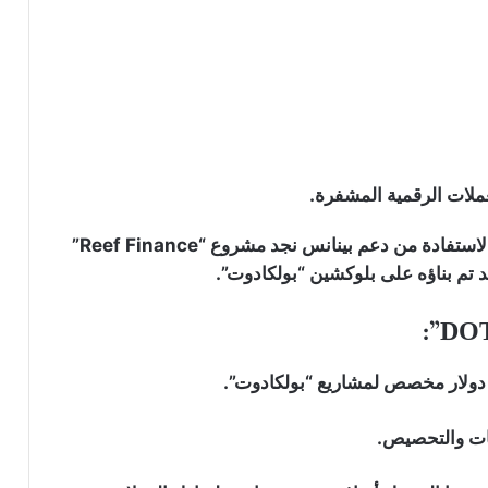
لعملات الرقمية المشفرة.
بينانس تقاضي مؤسسي “RedotPay” في
هونغ كونغ وتطالب بتعويضات تصل إلى
من بين المشاريع التي بدأت بالفعل في هذه المبادرة والاستفادة من دعم بينانس نجد مشروع “Reef Finance”
470 مليون دولار
 تم بناؤه على بلوكشين “بولكادوت”.
مؤسس “F2Pool” ينقل الملايين من
العملات الرقمية إلى بينانس: هل يستعد
للبيع؟
بينانس تضيف 3 عملات رقمية إلى قائمة
المراقبة تمهيدا لاحتمال شطبها