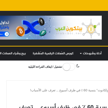
أدلة وشروحات
كورس العُملات الرقمية المُشفرة
بيع وشراء العملات ال
تشغيل / ايقاف القراءة الليلية
 ظرف أسبوع … تعرف على الأسباب!
ارتفاع العملة الرقمية “بولكادوت” بنسبة 60 ٪ في ظرف أسبوع … تعرف