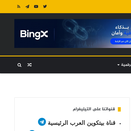
رقمية
مقال
بحث
عشوائي
عن
قنواتنا على التيليغرام
قناة بيتكوين العرب الرئيسية