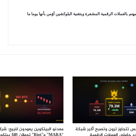
بينانس تسجل أكبر عملية سحب
 بالعملات الرقمية المشفرة وبتقنية البلوكشين أؤمن بأنها يوما ما
للبيتكوين منذ خمسة أشهر وسط عودة
قوية للطلب: التفاصيل
أربع إعلانات مهمة من بينانس تخص عملة
ترون وZcash وعدد من العملات الرقمية
البديلة
س تتجاوز ترون وتصبح أكبر شبكة
معدنو البيتكوين يعودون للبيع: شرك
 حاملي العملات الرقمية
“MARA” و”Riot” تحول