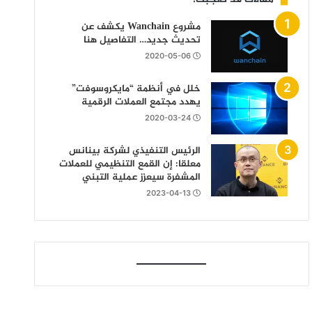
مشروع Wanchain يكشف عن
تحديث جديد… التفاصيل هنا
2020-05-06
خلل في أنظمة “مايكروسوفت”
يهدد مجتمع العملات الرقمية
2020-03-24
الرئيس التنفيذي لشركة بينانس
معلقا: إن القمع التنظيمي للعملات
المشفرة سيعزز عملية التبني
2023-04-13