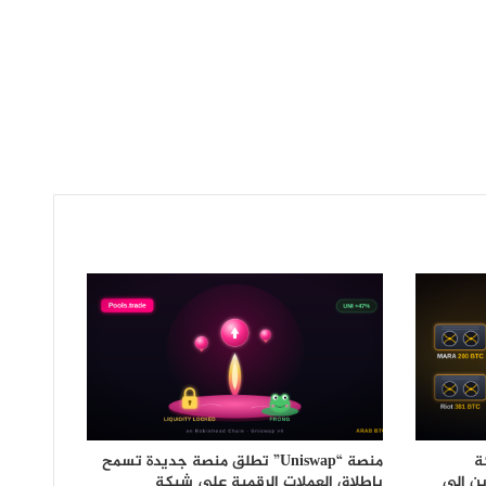
ة
منصة “Uniswap” تطلق منصة جديدة تسمح
ان 581 بيتكوين إلى
بإطلاق العملات الرقمية على شبكة