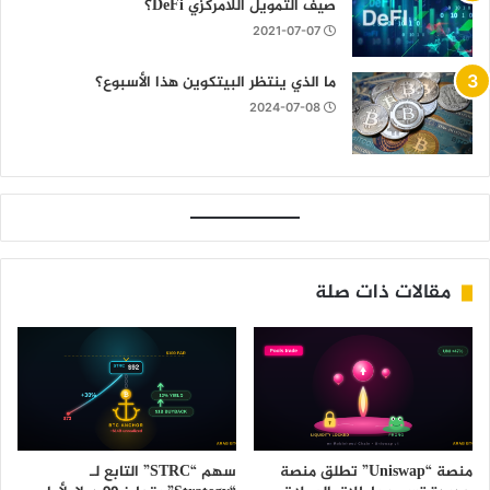
صيف التمويل اللامركزي DeFi؟
2021-07-07
ما الذي ينتظر البيتكوين هذا الأسبوع؟
2024-07-08
مقالات ذات صلة
منصة “Uniswap” تطلق منصة
سهم “STRC” التابع لـ