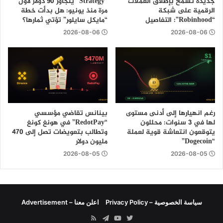
جديدة تسمح بإطلاق العملات
“Strategy” يتجاوز 90 دولار لأول
الرقمية على شبكة
مرة منذ يونيو: هل بدأت خطة
“Robinhood”: التفاصيل
“مايكل سايلور” تؤتي ثمارها؟
2026-08-06
2026-08-06
رغم انهيارها إلى أدنى مستوى
بينانس تقاضي مؤسسي
لها في 3 سنوات: محللون
“RedotPay” في هونغ كونغ
يتوقعون انتعاشة قوية لعملة
وتطالب بتعويضات تصل إلى 470
“Dogecoin”
مليون دولار
2026-08-05
2026-08-05
سياسة الخصوصية – Privacy Policy
اعلن معنا – Advertisement