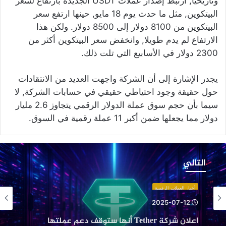
وتاريخياً, ارتبط إصدار عملات USDT الجديدة بارتفاع لسعر
البيتكوين, مثل ما حدث يوم 18 مايو, حينها ارتفع سعر
البيتكوين من 8100 دولار إلى 8500 دولار. ولكن هذا
الارتفاع لم يدم طويلا, وانخفض سعر البيتكوين أكثر من
2300 دولار في الأسابيع التي تلت ذلك.
يجدر الإشارة إلى أن الشركة واجهت العديد من الانتقادات
حول حقيقة وجود احتياطي حقيقي في حسابات الشركة, لا
سيما بأن حجم سوق عملة الدولار الرقمي يتجاوز 2.6 مليار
دولار مما يجعلها ضمن أكبر 11 عملة رقمية في السوق.
علان
ركة
التالي
Tethe
نها
أخبار العملات الرقمية
توقف
2025-07-12
عم
اعلان شركة Tether أنها ستوقف دعم عملتها
ملتها
المستقرة على خمس شبكات بلوكشين قديمة:
لمستقرة