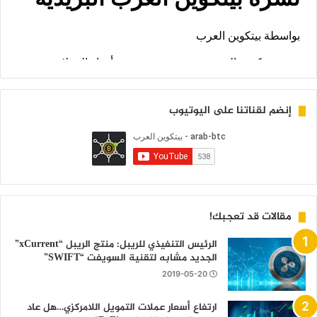
إنضم لقناتنا على اليوتيوب
مقالات قد تعجبك!
الرئيس التنفيذي للريبل: منتج الريبل “xCurrent”
الجديد مشابه لتقنية السويفت “SWIFT”
2019-05-20
ارتفاع أسعار عملات التمويل اللامركزي…هل عاد