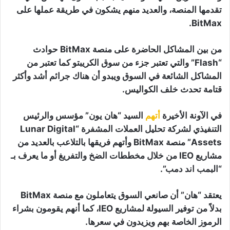
تقدمها المنصة، والعديد منهم يشكون في طريقة عملها على
BitMax.
من بين المشاكل الحاضرة على منصة BitMax حوادث
“Flash” والتي تعتبر جزء من سوق الكريبتو كما تعتبر من
المشاكل الشائعة في السوق ويبدو أن هناك جرائم أشد وأكثر
قتامة تحدث خلف الكواليس.
في الآونة الأخيرة
أتهم
السيد “هان يون” مؤسس والرئيس
التنفيذي لشركة تحليل العملات المشفرة “Lunar Digital
Assets” منصة BitMax وأتهم فريقها بالتلاعب بالعديد من
مشاريع IEO من خلال مخططات الضخ والتفريغ أو ما يعرف بـ
“البمب اند دمب”.
يعتقد “هان” أن صانعي السوق يتعاملون مع منصة BitMax
بدلاً من توفير السيولة لمشاريع IEO، كما أنهم يقومون بشراء
الرموز الخاصة بهم ويزيدون في سعرها.