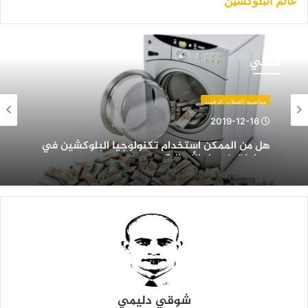
عالم البلوكشين
ل
ن
التالي
لممكن
ستخدام
كنولوجيا
مواضيع العملات الرقمية
لبلوكشين
2019-12-16
ي
هل من الممكن استخدام تكنولوجيا البلوكشين في
مليات
عمليات غسيل الأموال؟
سيل
لأموال؟
شوقي دليمي