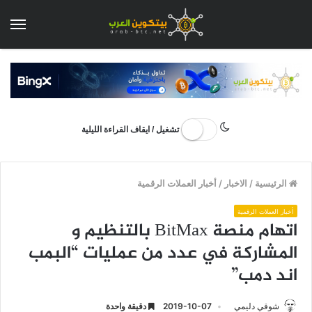
الق
تشغيل / ايقاف القراءة الليلية
الرئيسية
/
الاخبار
/
أخبار العملات الرقمية
أخبار العملات الرقمية
اتهام منصة BitMax بالتنظيم و
المشاركة في عدد من عمليات “البمب
اند دمب”
شوقي دليمي
2019-10-07
دقيقة واحدة