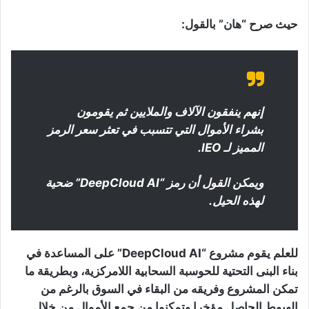
حيث صرح “هان” بالقول:
إنهم ينفقون الآلاف والملايين ثم يقومون
بشراء الأموال التي تتسبب في تعثر سعر الرمز
المميز لـ IEO.
ويمكن القول أن رمز “DeepCloud AI” ضحية
لهذه الحيل.
للعلم يقوم مشروع “DeepCloud AI” على المساعدة في
بناء البنى التحتية للحوسبة السحابية اللامركزية، وبطريقة ما
تمكن المشروع وفريقه من البقاء في السوق بالرغم من
الهبوط الحاصل مؤخرا وتمكنوا من جمع الأموال من خلال