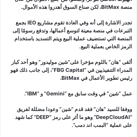
منصة BitMax، لكن صناع السوق أهدروا هذه الأموال.
تجدر الاشارة إلى أنه وفي العادة تقوم مشاريع IEO بجمع
التبرعات في منصة معينة لتوسع أعمالها، وتدفع رسومًا إلى
المنصة التي تستضيف عملية البيع ويتم التسديد باستخدام
الرمز الخاص بعملية البيع.
ألقى “هان” باللوم مؤخرا على”شين موليدور” وهو أحد كبار
المدراء التنفيذيين في “FBG Capital”، إلى جانب ذلك فهو
رئيس تطوير الأعمال في BitMax.
عمل “شين” في وقت سابق مع “Gemini” و “IBM”.
ووفقا للسيد “هان” فقد قدم “شين” وعودا مضللة لفريق
“DeepCloudAI” وهو ما أثر على رمز “DEEP” كما شهد
على عملية “البمب اند دمب”.