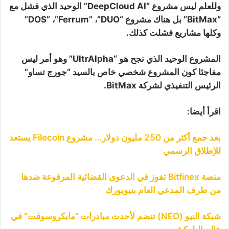
وللعلم ليس مشروع “DeepCloud AI” الوحيد الذي فشل مع
“BitMax” بل هناك مشروع “DOS” ،”Ferrum” ،”DUO”
وكلها مشاريع فشلت كذلك.
المشروع الوحيد الذي نجح هو “UltrAlpha” وهو أمر ليس
مفاجئا كون المشروع شخصي خاص بالسيد “جورج تساو”
الرئيس التنفيذي لشركة BitMax.
اقرأ أيضا:
بعد جمع أكثر من 250 مليون دولار… مشروع Filecoin يستعد
للإطلاق الرسمي
منصة Bitfinex تفوز في الدعوى القضائية المرفوعة ضدها
من طرف المدعي العام بنيويورك
شبكة النيو (NEO) تنضم لأحدث مبادرات “مايكروسوفت” في