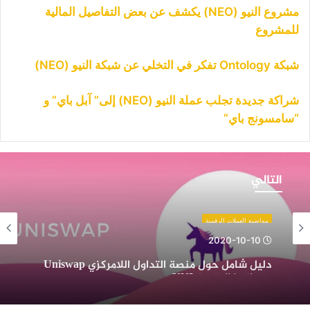
مشروع النيو (NEO) يكشف عن بعض التفاصيل المالية
للمشروع
شبكة Ontology تفكر في التخلي عن شبكة النيو (NEO)
شراكة جديدة تجلب عملة النيو (NEO) إلى” آبل باي” و
“سامسونج باي”
ليل
امل
التالي
ول
نصة
لتداول
مواضيع العملات الرقمية
للامركزي
2020-10-10
Uniswa
دليل شامل حول منصة التداول اللامركزي Uniswap
عملتها
وعملتها الرقمية UNI
لرقمية
UN