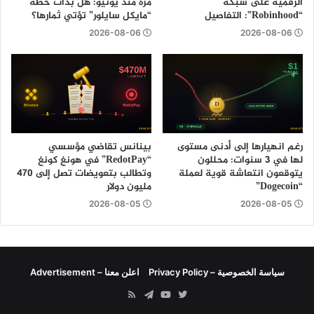
الرقمية على شبكة
مرة منذ يونيو: هل بدأت خطة
“Robinhood”: التفاصيل
“مايكل سايلور” تؤتي ثمارها؟
2026-08-06
2026-08-06
رغم انهيارها إلى أدنى مستوى
بينانس تقاضي مؤسسي
لها في 3 سنوات: محللون
“RedotPay” في هونغ كونغ
يتوقعون انتعاشة قوية لعملة
وتطالب بتعويضات تصل إلى 470
“Dogecoin”
مليون دولار
2026-08-05
2026-08-05
سياسة الخصوصية – Privacy Policy
اعلن معنا – Advertisement