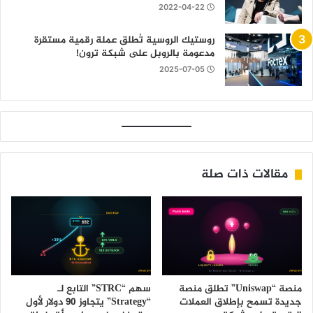
2022-04-22
روستيك الروسية تُطلق عملة رقمية مستقرة
مدعومة بالروبل على شبكة ترون!
2025-07-05
مقالات ذات صلة
منصة “Uniswap” تطلق منصة
سهم “STRC” التابع لـ
جديدة تسمح بإطلاق العملات
“Strategy” يتجاوز 90 دولار لأول